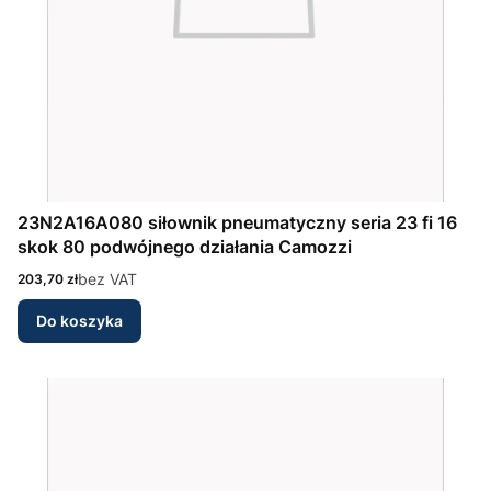
23N2A16A080 siłownik pneumatyczny seria 23 fi 16
skok 80 podwójnego działania Camozzi
Cena
bez VAT
203,70 zł
Do koszyka