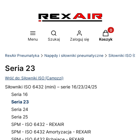
Produkty w koszy
Otwórz wyszukiwarkę
Menu
Szukaj
Zaloguj się
Koszyk
RexAir Pneumatyka
Napędy i siłowniki pneumatyczne
Siłowniki ISO (Ca
Seria 23
Wróć do: Siłowniki ISO (Camozzi)
Siłowniki ISO 6432 (mini) – serie 16/23/24/25
Seria 16
Seria 23
Seria 24
Seria 25
SPM - ISO 6432 - REXAIR
SPM - ISO 6432 Amortyzacja - REXAIR
SPM - ISO 6432 Pchające - REXAIR