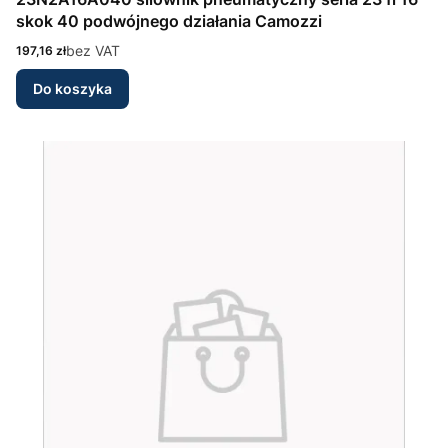
skok 40 podwójnego działania Camozzi
Cena
bez VAT
197,16 zł
Do koszyka