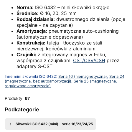
Norma:
ISO 6432 – mini siłowniki okrągłe
Średnice:
Ø 16, 20, 25 mm
Rodzaj działania:
dwustronnego działania (opcje
specjalne – na zapytanie)
Amortyzacja:
pneumatyczna auto-cushioning
(automatycznie dopasowana)
Konstrukcja:
tuleja i tłoczysko ze stali
nierdzewnej, końcówki z aluminium
Czujniki:
zintegrowany magnes w tłoku,
współpraca z czujnikami
CST/CSV/CSH
przez
adaptery S-CST
Inne mini siłowniki ISO 6432:
Seria 16 (niemagnetyczna)
,
Seria 24
(magnetyczna, bez autoamortyzacji)
,
Seria 25 (magnetyczna,
regulowana amortyzacja)
.
Produkty:
67
Podkategorie
Siłowniki ISO 6432 (mini) – serie 16/23/24/25