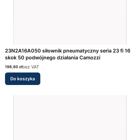
23N2A16A050 siłownik pneumatyczny seria 23 fi 16
skok 50 podwójnego działania Camozzi
Cena
bez VAT
198,80 zł
Do koszyka