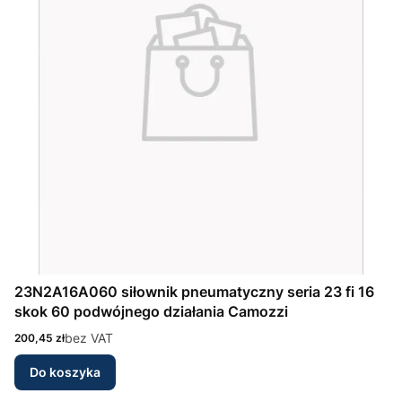
23N2A16A060 siłownik pneumatyczny seria 23 fi 16
skok 60 podwójnego działania Camozzi
Cena
bez VAT
200,45 zł
Do koszyka