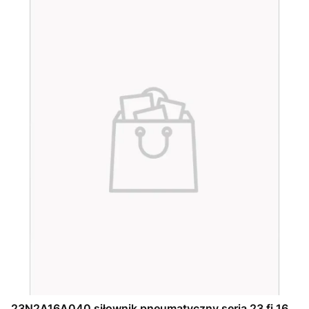
23N2A16A040 siłownik pneumatyczny seria 23 fi 16