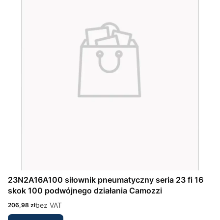
23N2A16A100 siłownik pneumatyczny seria 23 fi 16
skok 100 podwójnego działania Camozzi
Cena
bez VAT
206,98 zł