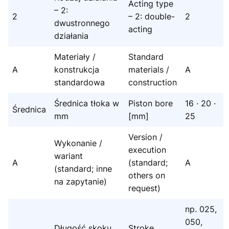
Acting type
– 2:
2
– 2: double-
2
dwustronnego
acting
działania
Materiały /
Standard
A
konstrukcja
materials /
A
standardowa
construction
Średnica tłoka w
Piston bore
16 · 20 ·
Średnica
mm
[mm]
25
Version /
Wykonanie /
execution
wariant
A
(standard;
A
(standard; inne
others on
na zapytanie)
request)
np. 025,
050,
Długość skoku
Stroke