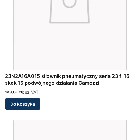
23N2A16A015 siłownik pneumatyczny seria 23 fi 16
skok 15 podwójnego działania Camozzi
Cena
bez VAT
193,07 zł
Do koszyka