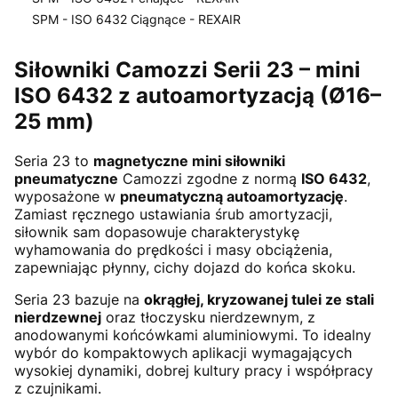
SPM - ISO 6432 Ciągnące - REXAIR
Koniec menu
Siłowniki Camozzi Serii 23 – mini
ISO 6432 z autoamortyzacją (Ø16–
25 mm)
Seria 23 to
magnetyczne mini siłowniki
pneumatyczne
Camozzi zgodne z normą
ISO 6432
,
wyposażone w
pneumatyczną autoamortyzację
.
Zamiast ręcznego ustawiania śrub amortyzacji,
siłownik sam dopasowuje charakterystykę
wyhamowania do prędkości i masy obciążenia,
zapewniając płynny, cichy dojazd do końca skoku.
Seria 23 bazuje na
okrągłej, kryzowanej tulei ze stali
nierdzewnej
oraz tłoczysku nierdzewnym, z
anodowanymi końcówkami aluminiowymi. To idealny
wybór do kompaktowych aplikacji wymagających
wysokiej dynamiki, dobrej kultury pracy i współpracy
z czujnikami.