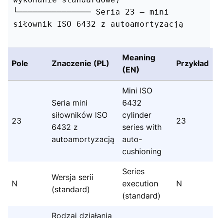
└─────────────── Seria 23 – mini 
siłownik ISO 6432 z autoamortyzacją

Meaning
Pole
Znaczenie (PL)
Przykład
(EN)
Mini ISO
Seria mini
6432
siłowników ISO
cylinder
23
23
6432 z
series with
autoamortyzacją
auto-
cushioning
Series
Wersja serii
N
execution
N
(standard)
(standard)
Rodzaj działania