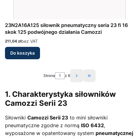
23N2A16A125 siłownik pneumatyczny seria 23 fi 16
skok 125 podwójnego działania Camozzi
Cena
bez VAT
211,04 zł
Do koszyka
Strona
z 6
Przejdź do ostatniej st
1. Charakterystyka siłowników
Camozzi Serii 23
Siłowniki
Camozzi Serii 23
to mini siłowniki
pneumatyczne zgodne z normą
ISO 6432
,
wyposażone w opatentowany system
pneumatycznej