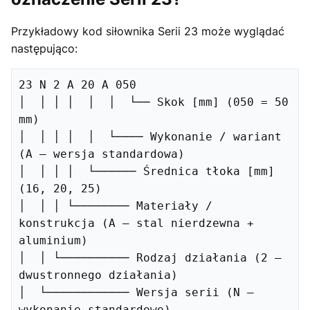
Przykładowy kod siłownika Serii 23 może wyglądać
następująco:
23 N 2 A 20 A 050

│  │ │ │  │  │  └── Skok [mm] (050 = 50 
mm)

│  │ │ │  │  └──── Wykonanie / wariant 
(A – wersja standardowa)

│  │ │ │  └────── Średnica tłoka [mm] 
(16, 20, 25)

│  │ │ └──────── Materiały / 
konstrukcja (A – stal nierdzewna + 
aluminium)

│  │ └────────── Rodzaj działania (2 – 
dwustronnego działania)

│  └──────────── Wersja serii (N – 
wykonanie standardowe)
