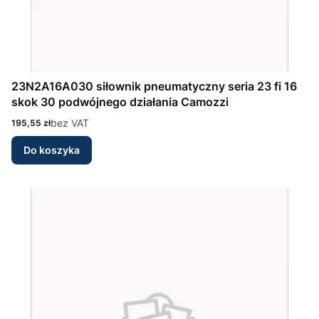
23N2A16A030 siłownik pneumatyczny seria 23 fi 16
skok 30 podwójnego działania Camozzi
Cena
bez VAT
195,55 zł
Do koszyka