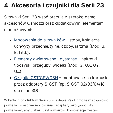
4. Akcesoria i czujniki dla Serii 23
Siłowniki Serii 23 współpracują z szeroką gamą
akcesoriów Camozzi oraz dodatkowymi elementami
montażowymi:
Mocowania do siłowników
– stopy, kołnierze,
uchwyty przednie/tylne, czopy, jarzma (Mod. B,
E, I itd.).
Elementy gwintowane i dystanse
– nakrętki
tłoczysk, przeguby, widełki (Mod. G, GA, GY,
U...).
Czujniki CST/CSV/CSH
– montowane na korpusie
przez adaptery S-CST (np. S-CST-02/03/04/18
dla mini ISO).
W kartach produktów Serii 23 w sklepie RexAir możesz stopniowo
powiązać właściwe mocowania i adaptery jako „produkty
powiązane”, aby ułatwić użytkownikowi kompletację zestawu.