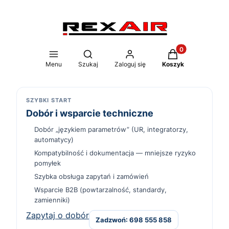
Produkty w koszy
Otwórz wyszukiwarkę
Menu
Szukaj
Zaloguj się
Koszyk
SZYBKI START
Dobór i wsparcie techniczne
Dobór „językiem parametrów” (UR, integratorzy,
automatycy)
Kompatybilność i dokumentacja — mniejsze ryzyko
pomyłek
Szybka obsługa zapytań i zamówień
Wsparcie B2B (powtarzalność, standardy,
zamienniki)
Zapytaj o dobór
Zadzwoń: 698 555 858