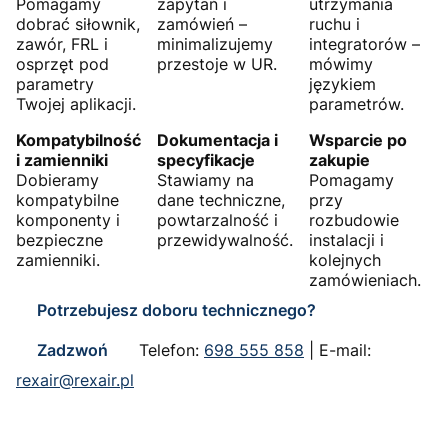
Pomagamy
zapytań i
utrzymania
dobrać siłownik,
zamówień –
ruchu i
zawór, FRL i
minimalizujemy
integratorów –
osprzęt pod
przestoje w UR.
mówimy
parametry
językiem
Twojej aplikacji.
parametrów.
Kompatybilność
Dokumentacja i
Wsparcie po
i zamienniki
specyfikacje
zakupie
Dobieramy
Stawiamy na
Pomagamy
kompatybilne
dane techniczne,
przy
komponenty i
powtarzalność i
rozbudowie
bezpieczne
przewidywalność.
instalacji i
zamienniki.
kolejnych
zamówieniach.
Potrzebujesz doboru technicznego?
Zadzwoń
Telefon:
698 555 858
|
E-mail:
rexair@rexair.pl