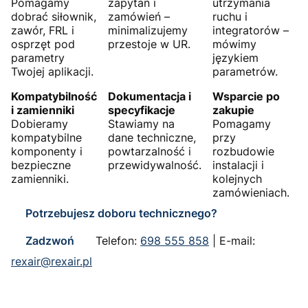
Pomagamy
zapytań i
utrzymania
dobrać siłownik,
zamówień –
ruchu i
zawór, FRL i
minimalizujemy
integratorów –
osprzęt pod
przestoje w UR.
mówimy
parametry
językiem
Twojej aplikacji.
parametrów.
Kompatybilność
Dokumentacja i
Wsparcie po
i zamienniki
specyfikacje
zakupie
Dobieramy
Stawiamy na
Pomagamy
kompatybilne
dane techniczne,
przy
komponenty i
powtarzalność i
rozbudowie
bezpieczne
przewidywalność.
instalacji i
zamienniki.
kolejnych
zamówieniach.
Potrzebujesz doboru technicznego?
Zadzwoń
Telefon:
698 555 858
|
E-mail:
rexair@rexair.pl