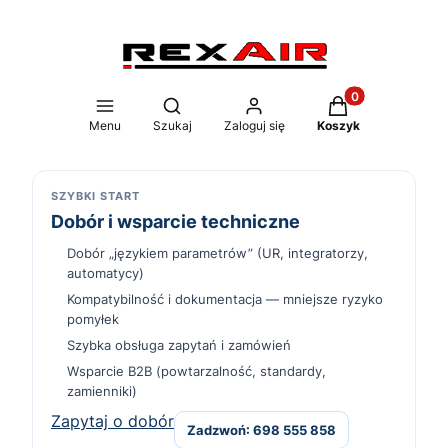
Produkty w koszy
Otwórz wyszukiwarkę
Menu
Szukaj
Zaloguj się
Koszyk
SZYBKI START
Dobór i wsparcie techniczne
Dobór „językiem parametrów” (UR, integratorzy,
automatycy)
Kompatybilność i dokumentacja — mniejsze ryzyko
pomyłek
Szybka obsługa zapytań i zamówień
Wsparcie B2B (powtarzalność, standardy,
zamienniki)
Zapytaj o dobór
Zadzwoń: 698 555 858