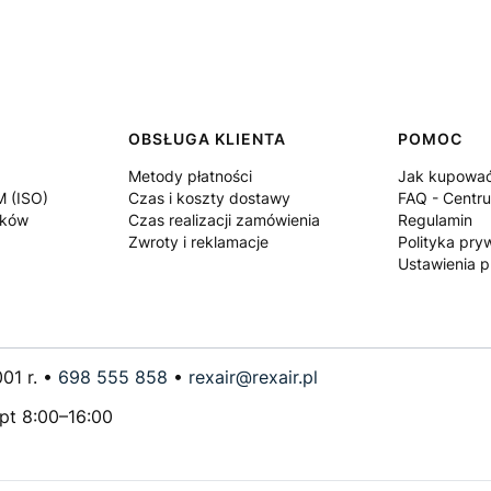
OBSŁUGA KLIENTA
POMOC
Metody płatności
Jak kupowa
M (ISO)
Czas i koszty dostawy
FAQ - Centr
ików
Czas realizacji zamówienia
Regulamin
Zwroty i reklamacje
Polityka pry
Ustawienia p
01 r. •
698 555 858
•
rexair@rexair.pl
–pt 8:00–16:00