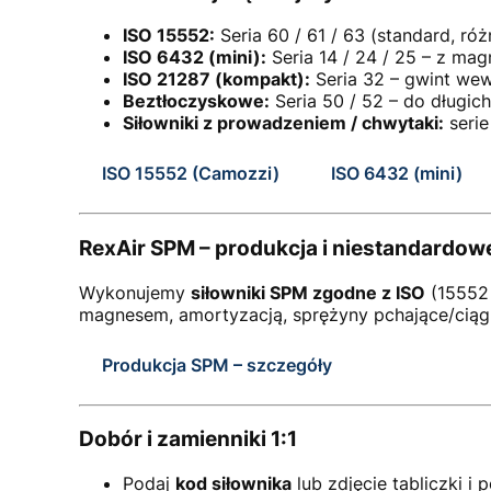
ISO 15552:
Seria 60 / 61 / 63 (standard, r
ISO 6432 (mini):
Seria 14 / 24 / 25 – z ma
ISO 21287 (kompakt):
Seria 32 – gwint wew
Beztłoczyskowe:
Seria 50 / 52 – do długi
Siłowniki z prowadzeniem / chwytaki:
serie
ISO 15552 (Camozzi)
ISO 6432 (mini)
RexAir SPM – produkcja i niestandardow
Wykonujemy
siłowniki SPM zgodne z ISO
(15552 
magnesem, amortyzacją, sprężyny pchające/ciągną
Produkcja SPM – szczegóły
Dobór i zamienniki 1:1
Podaj
kod siłownika
lub zdjęcie tabliczki i