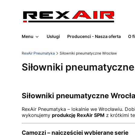
Menu
Usługi
Producenci - Nasza oferta
O f
RexAir Pneumatyka
Siłowniki pneumatyczne Wrocław
Siłowniki pneumatyczn
Siłowniki pneumatyczne Wrocła
RexAir Pneumatyka – lokalnie we Wrocławiu. Do
wykonujemy
produkcję RexAir SPM
z krótkimi t
Camozzi – najczęściej wybierane serie