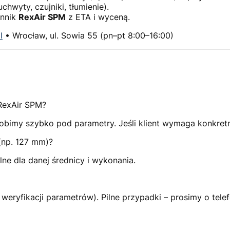
wyty, czujniki, tłumienie).
ennik
RexAir SPM
z ETA i wyceną.
l
• Wrocław, ul. Sowia 55 (pn–pt 8:00–16:00)
 RexAir SPM?
zrobimy szybko pod parametry. Jeśli klient wymaga konkret
(np. 127 mm)?
e dla danej średnicy i wykonania.
eryfikacji parametrów). Pilne przypadki – prosimy o telef