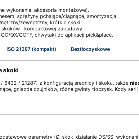
óżne wykonania, akcesoria montażowe).
gnesem, sprężyny pchające/ciągnące, amortyzacja.
nętrzny/zewnętrzny, krótkie skoki.
ch skoków i kompaktowej zabudowy.
 QC/QX/QCTF, chwytaki do aplikacji pick&place.
ISO 21287 (kompakt)
Beztłoczyskowe
e skoki
/ 6432 / 21287) z konfiguracją średnicy i skoku, także
nie
ce, gniazda czujników, różne gwinty tłoczysk. Kody serii
 podstawowe parametry (Ø, skok, działanie DS/SS, wykonani