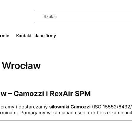
irmie
Kontakt i dane firmy
e Wrocław
w – Camozzi i RexAir SPM
bieramy i dostarczamy
siłowniki Camozzi
(ISO 15552/6432/
erminami. Pomagamy w zamianach serii i doborze zamiennik