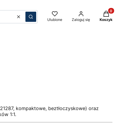
Produkty w kos
Wyczyść
Szukaj
Ulubione
Zaloguj się
Koszyk
21287, kompaktowe, beztłoczyskowe) oraz
ów 1:1.