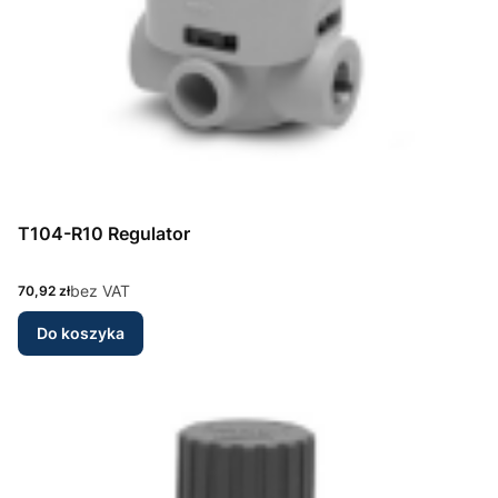
T104-R10 Regulator
Cena
bez VAT
70,92 zł
Do koszyka