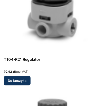
T104-R21 Regulator
Cena
bez VAT
70,92 zł
Do koszyka