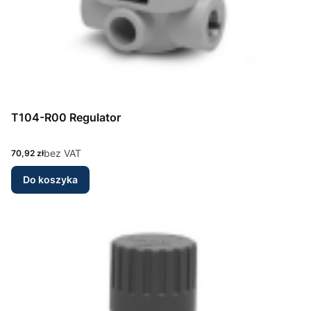
T104-R00 Regulator
Cena
bez VAT
70,92 zł
Do koszyka