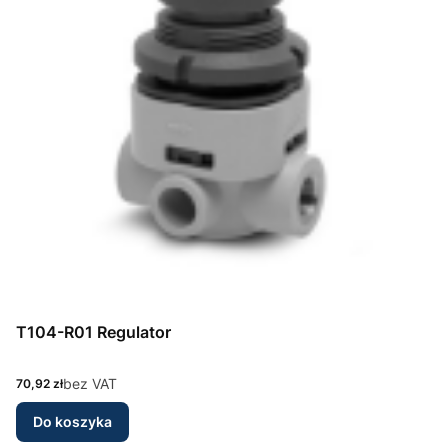
T104-R01 Regulator
Cena
bez VAT
70,92 zł
Do koszyka