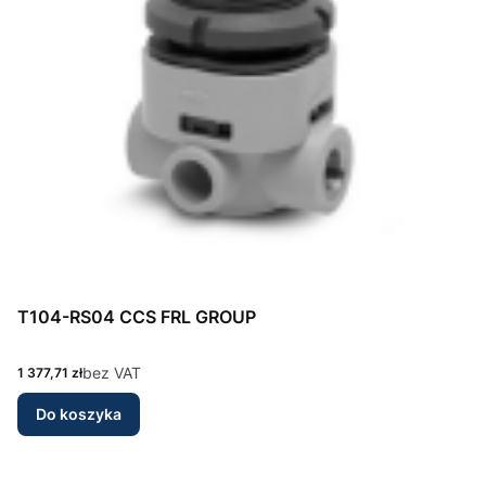
T104-RS04 CCS FRL GROUP
Cena
bez VAT
1 377,71 zł
Do koszyka