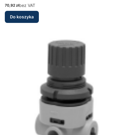
Cena
bez VAT
70,92 zł
Do koszyka