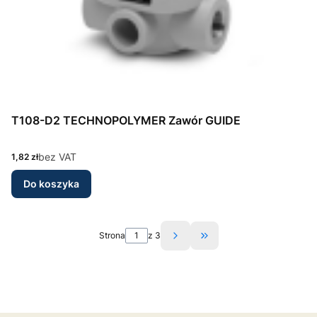
T108-D2 TECHNOPOLYMER Zawór GUIDE
Cena
bez VAT
1,82 zł
Do koszyka
Strona
z 3
Przejdź do ostatniej st