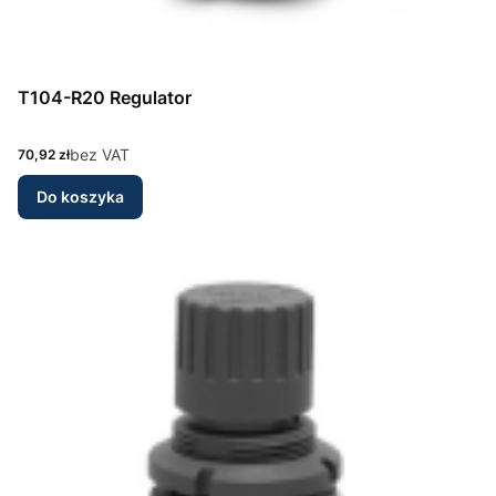
T104-R20 Regulator
Cena
bez VAT
70,92 zł
Do koszyka