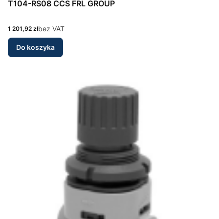
T104-RS08 CCS FRL GROUP
Cena
bez VAT
1 201,92 zł
Do koszyka