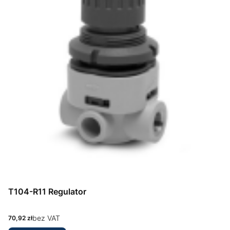
T104-R11 Regulator
Cena
bez VAT
70,92 zł