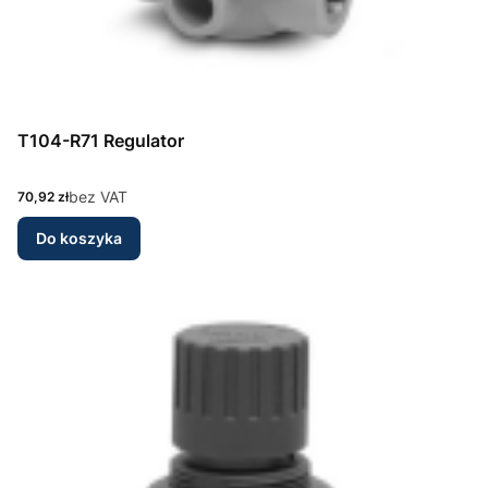
T104-R71 Regulator
Cena
bez VAT
70,92 zł
Do koszyka