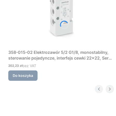
358-015-02 Elektrozawór 5/2 G1/8, monostabilny,
sterowanie pojedyncze, interfejs cewki 22×22, Seria
3 Camozzi
Cena
bez VAT
202,23 zł
Do koszyka