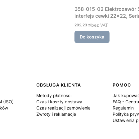
358-015-02 Elektrozawór 5
interfejs cewki 22×22, Ser
Cena
bez VAT
202,23 zł
Do koszyka
OBSŁUGA KLIENTA
POMOC
Metody płatności
Jak kupowa
M (ISO)
Czas i koszty dostawy
FAQ - Centr
ików
Czas realizacji zamówienia
Regulamin
Zwroty i reklamacje
Polityka pry
Ustawienia p