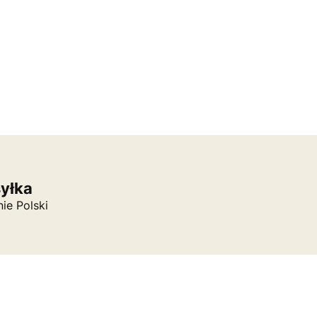
syłka
nie Polski