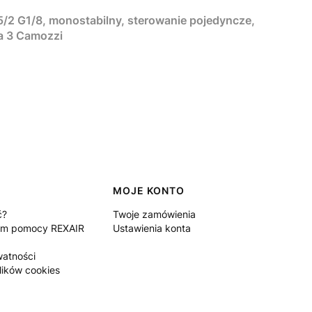
/2 G1/8, monostabilny, sterowanie pojedyncze,
ia 3 Camozzi
MOJE KONTO
ć?
Twoje zamówienia
um pomocy REXAIR
Ustawienia konta
watności
lików cookies