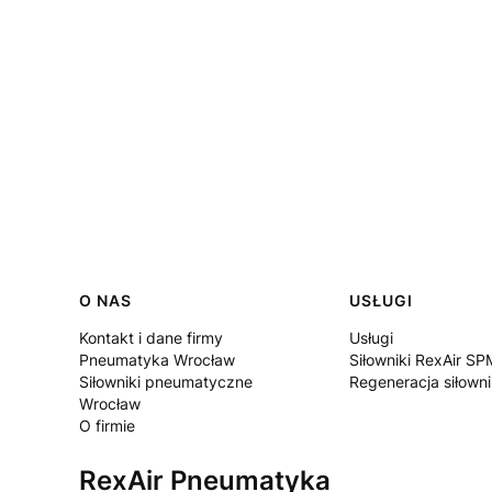
Linki w stopce
O NAS
USŁUGI
Kontakt i dane firmy
Usługi
Pneumatyka Wrocław
Siłowniki RexAir SP
Siłowniki pneumatyczne
Regeneracja siłown
Wrocław
O firmie
RexAir Pneumatyka