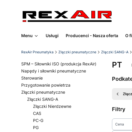
Menu
Usługi
Producenci - Nasza oferta
O f
RexAir Pneumatyka
Złączki pneumatyczne
Złączki SANG-A
PT
SPM – Siłowniki ISO (produkcja RexAir)
Napędy i siłowniki pneumatyczne
Sterowanie
Podkat
Przygotowanie powietrza
Złączki pneumatyczne
Złąc
Złączki SANG-A
Złączki Nierdzewne
Filtry
CAS
PC-G
Cena
PG