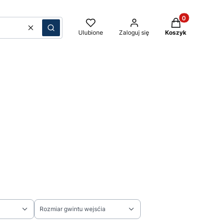
Produkty w kos
Wyczyść
Szukaj
Ulubione
Zaloguj się
Koszyk
Rozmiar gwintu wejsćia