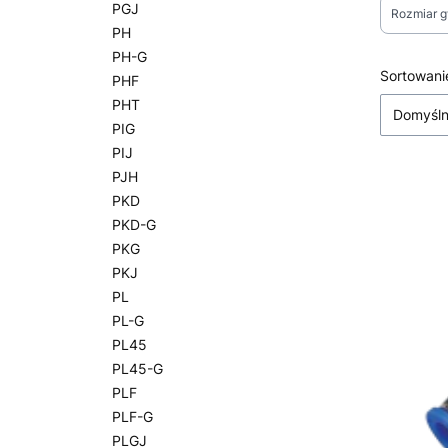
PGJ
Rozmiar g
PH
PH-G
Koniec fi
Lista
Sortowani
PHF
PHT
Domyśl
PIG
PIJ
PJH
PKD
PKD-G
PKG
PKJ
PL
PL-G
PL45
PL45-G
PLF
PLF-G
PLGJ