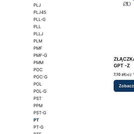
PLJ
PLJ45
PLL-G
PLL
PLLJ
PLM
PMF
PMF-G
ZŁĄCZKA
PMM
GPT -Z
POC
Cena
bez 
7,10 zł
POC-G
POL
Zobacz
POL-G
PST
PPM
PST-G
PT
PT-G