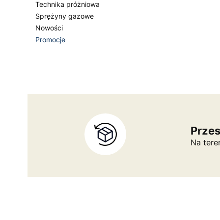
Technika próżniowa
Sprężyny gazowe
Nowości
Promocje
Koniec menu
Prze
Na tere