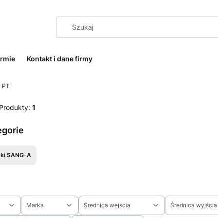
irmie
Kontakt i dane firmy
PT
Produkty:
1
egorie
zki SANG-A
Marka
Średnica wejścia
Średnica wyjścia