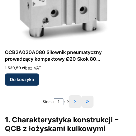
QCB2A020A080 Siłownik pneumatyczny
prowadzący kompaktowy Ø20 Skok 80
dwustronnego działania Seria QCB Camozzi
Cena
bez VAT
1 539,59 zł
Do koszyka
Strona
z 9
Przejdź do ostatniej st
1. Charakterystyka konstrukcji –
QCB z łożyskami kulkowymi