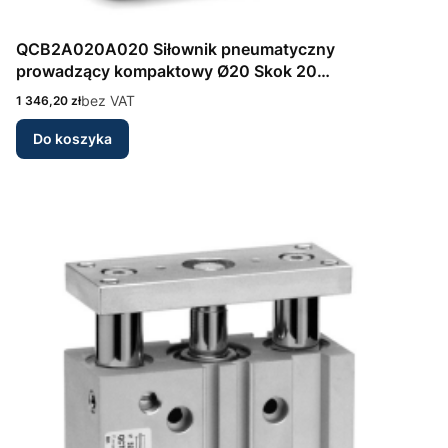
QCB2A020A020 Siłownik pneumatyczny
prowadzący kompaktowy Ø20 Skok 20
dwustronnego działania Seria QCB Camozzi
Cena
bez VAT
1 346,20 zł
Do koszyka