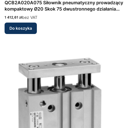
QCB2A020A075 Siłownik pneumatyczny prowadzący
kompaktowy Ø20 Skok 75 dwustronnego działania
Seria QCB Camozzi
Cena
bez VAT
1 412,61 zł
Do koszyka