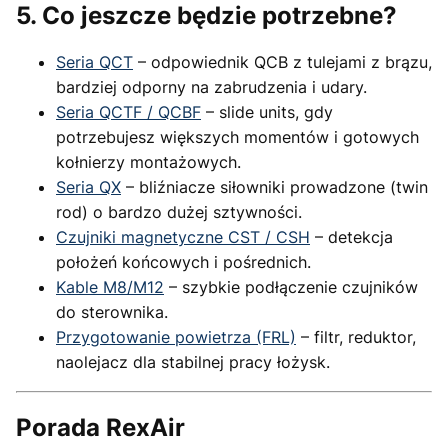
5. Co jeszcze będzie potrzebne?
Seria QCT
– odpowiednik QCB z tulejami z brązu,
bardziej odporny na zabrudzenia i udary.
Seria QCTF / QCBF
– slide units, gdy
potrzebujesz większych momentów i gotowych
kołnierzy montażowych.
Seria QX
– bliźniacze siłowniki prowadzone (twin
rod) o bardzo dużej sztywności.
Czujniki magnetyczne CST / CSH
– detekcja
położeń końcowych i pośrednich.
Kable M8/M12
– szybkie podłączenie czujników
do sterownika.
Przygotowanie powietrza (FRL)
– filtr, reduktor,
naolejacz dla stabilnej pracy łożysk.
Porada RexAir