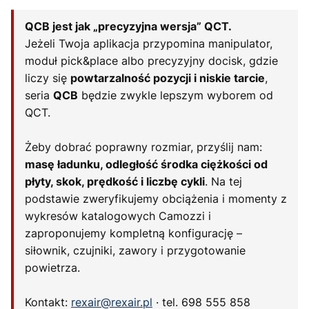
QCB jest jak „precyzyjna wersja” QCT.
Jeżeli Twoja aplikacja przypomina manipulator,
moduł pick&place albo precyzyjny docisk, gdzie
liczy się
powtarzalność pozycji i niskie tarcie
,
seria
QCB
będzie zwykle lepszym wyborem od
QCT.
Żeby dobrać poprawny rozmiar, przyślij nam:
masę ładunku, odległość środka ciężkości od
płyty, skok, prędkość i liczbę cykli
. Na tej
podstawie zweryfikujemy obciążenia i momenty z
wykresów katalogowych Camozzi i
zaproponujemy kompletną konfigurację –
siłownik, czujniki, zawory i przygotowanie
powietrza.
Kontakt:
rexair@rexair.pl
· tel. 698 555 858