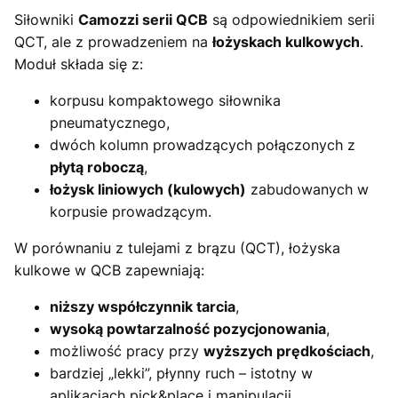
Siłowniki
Camozzi serii QCB
są odpowiednikiem serii
QCT, ale z prowadzeniem na
łożyskach kulkowych
.
Moduł składa się z:
korpusu kompaktowego siłownika
pneumatycznego,
dwóch kolumn prowadzących połączonych z
płytą roboczą
,
łożysk liniowych (kulowych)
zabudowanych w
korpusie prowadzącym.
W porównaniu z tulejami z brązu (QCT), łożyska
kulkowe w QCB zapewniają:
niższy współczynnik tarcia
,
wysoką powtarzalność pozycjonowania
,
możliwość pracy przy
wyższych prędkościach
,
bardziej „lekki”, płynny ruch – istotny w
aplikacjach pick&place i manipulacji.