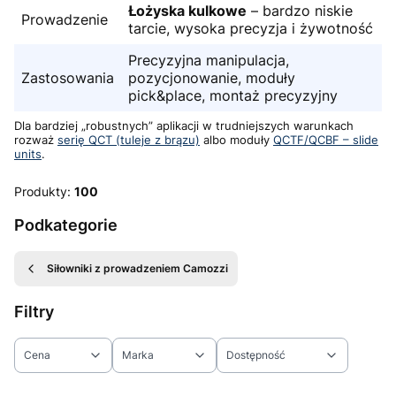
Łożyska kulkowe
– bardzo niskie
Prowadzenie
tarcie, wysoka precyzja i żywotność
Precyzyjna manipulacja,
Zastosowania
pozycjonowanie, moduły
pick&place, montaż precyzyjny
Dla bardziej „robustnych” aplikacji w trudniejszych warunkach
rozważ
serię QCT (tuleje z brązu)
albo moduły
QCTF/QCBF – slide
units
.
Produkty:
100
Podkategorie
Siłowniki z prowadzeniem Camozzi
Filtry
Cena
Marka
Dostępność
Koniec filtrów