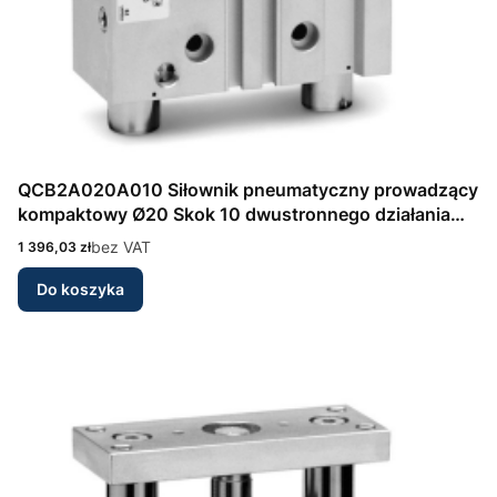
QCB2A020A010 Siłownik pneumatyczny prowadzący
kompaktowy Ø20 Skok 10 dwustronnego działania
Seria QCB Camozzi
Cena
bez VAT
1 396,03 zł
Do koszyka