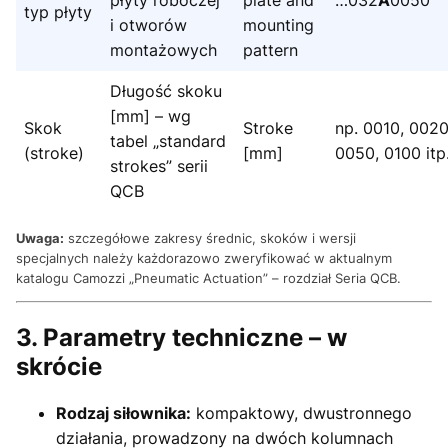
typ płyty
i otworów
mounting
montażowych
pattern
Długość skoku
[mm] – wg
Skok
Stroke
np. 0010, 0020
tabel „standard
(stroke)
[mm]
0050, 0100 itp
strokes” serii
QCB
Uwaga:
szczegółowe zakresy średnic, skoków i wersji
specjalnych należy każdorazowo zweryfikować w aktualnym
katalogu Camozzi „Pneumatic Actuation” – rozdział Seria QCB.
3. Parametry techniczne – w
skrócie
Rodzaj siłownika:
kompaktowy, dwustronnego
działania, prowadzony na dwóch kolumnach