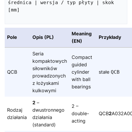
średnica | wersja / typ płyty | skok 
[mm]

Meaning
Pole
Opis (PL)
Przykłady
(EN)
Seria
Compact
kompaktowych
guided
siłowników
QCB
cylinder
stałe
QCB
prowadzonych
with ball
z łożyskami
bearings
kulkowymi
2
–
2 –
Rodzaj
dwustronnego
double-
QCB
2
A032A0
działania
działania
acting
(standard)