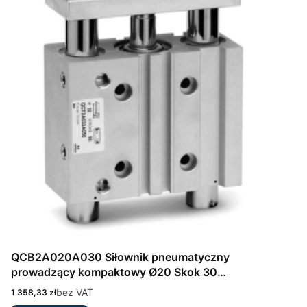
QCB2A020A030 Siłownik pneumatyczny
prowadzący kompaktowy Ø20 Skok 30
dwustronnego działania Seria QCB Camozzi
Cena
bez VAT
1 358,33 zł