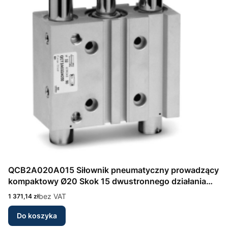
QCB2A020A015 Siłownik pneumatyczny prowadzący
kompaktowy Ø20 Skok 15 dwustronnego działania
Seria QCB Camozzi
Cena
bez VAT
1 371,14 zł
Do koszyka