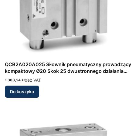
QCB2A020A025 Siłownik pneumatyczny prowadzący
kompaktowy Ø20 Skok 25 dwustronnego działania
Seria QCB Camozzi
Cena
bez VAT
1 383,24 zł
Do koszyka