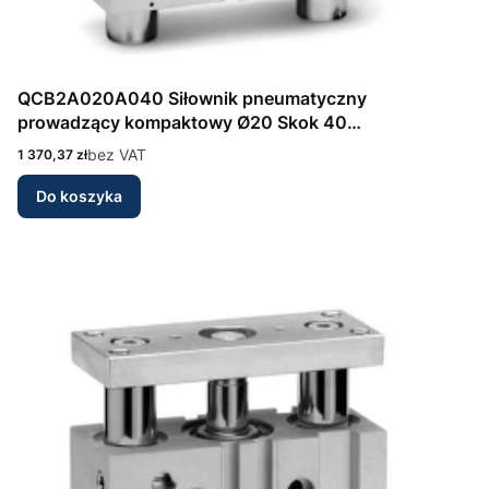
QCB2A020A040 Siłownik pneumatyczny
prowadzący kompaktowy Ø20 Skok 40
dwustronnego działania Seria QCB Camozzi
Cena
bez VAT
1 370,37 zł
Do koszyka