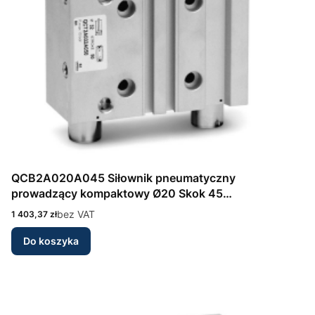
QCB2A020A045 Siłownik pneumatyczny
prowadzący kompaktowy Ø20 Skok 45
dwustronnego działania Seria QCB Camozzi
Cena
bez VAT
1 403,37 zł
Do koszyka