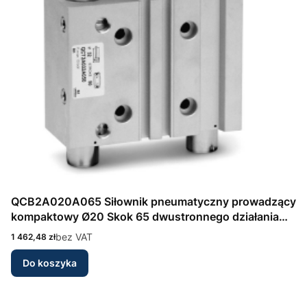
QCB2A020A065 Siłownik pneumatyczny prowadzący
kompaktowy Ø20 Skok 65 dwustronnego działania
Seria QCB Camozzi
Cena
bez VAT
1 462,48 zł
Do koszyka