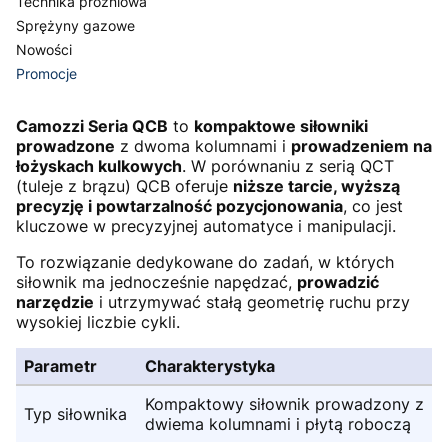
Technika próżniowa
Sprężyny gazowe
Nowości
Promocje
Koniec menu
Camozzi Seria QCB
to
kompaktowe siłowniki
prowadzone
z dwoma kolumnami i
prowadzeniem na
łożyskach kulkowych
. W porównaniu z serią QCT
(tuleje z brązu) QCB oferuje
niższe tarcie, wyższą
precyzję i powtarzalność pozycjonowania
, co jest
kluczowe w precyzyjnej automatyce i manipulacji.
To rozwiązanie dedykowane do zadań, w których
siłownik ma jednocześnie napędzać,
prowadzić
narzędzie
i utrzymywać stałą geometrię ruchu przy
wysokiej liczbie cykli.
Parametr
Charakterystyka
Kompaktowy siłownik prowadzony z
Typ siłownika
dwiema kolumnami i płytą roboczą