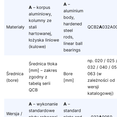
A
–
A
– korpus
aluminium
aluminiowy,
body,
kolumny ze
hardened
Materiały
stali
QCB2
A
032A0
steel
hartowanej,
rods,
łożyska liniowe
linear ball
(kulowe)
bearings
np. 020 / 025 
Średnica tłoka
032 / 040 / 05
[mm] – zakres
Średnica
Bore
063 (w
zgodny z
(bore)
[mm]
zależności od
tabelą serii
wersji
QCB
katalogowej)
A
– wykonanie
A
–
standardowe
standard
Wersja /
płyty roboczej
plate and
…032
A
0050