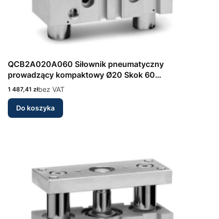
QCB2A020A060 Siłownik pneumatyczny
prowadzący kompaktowy Ø20 Skok 60
dwustronnego działania Seria QCB Camozzi
Cena
bez VAT
1 487,41 zł
Do koszyka