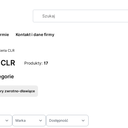
irmie
Kontakt i dane firmy
Seria CLR
 CLR
Produkty:
17
egorie
ry zwrotno-dławiące
Marka
Dostępność