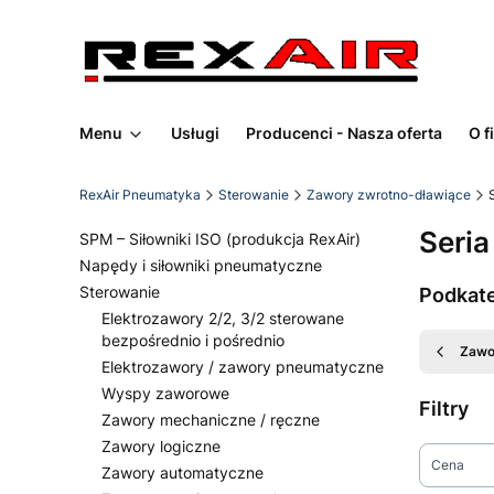
Menu
Usługi
Producenci - Nasza oferta
O f
RexAir Pneumatyka
Sterowanie
Zawory zwrotno-dławiące
Seria
SPM – Siłowniki ISO (produkcja RexAir)
Napędy i siłowniki pneumatyczne
Sterowanie
Podkat
Elektrozawory 2/2, 3/2 sterowane
bezpośrednio i pośrednio
Zawo
Elektrozawory / zawory pneumatyczne
Wyspy zaworowe
Filtry
Zawory mechaniczne / ręczne
Zawory logiczne
Cena
Zawory automatyczne