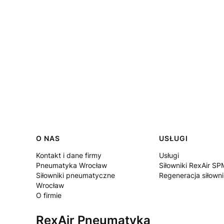
Linki w stopce
O NAS
USŁUGI
Kontakt i dane firmy
Usługi
Pneumatyka Wrocław
Siłowniki RexAir SP
Siłowniki pneumatyczne
Regeneracja siłown
Wrocław
O firmie
RexAir Pneumatyka