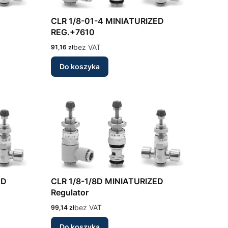
CLR 1/8-01-4 MINIATURIZED
REG.+7610
Cena
bez VAT
91,16 zł
Do koszyka
CLR 1/8-1/8D MINIATURIZED
Regulator
Cena
bez VAT
99,14 zł
Do koszyka