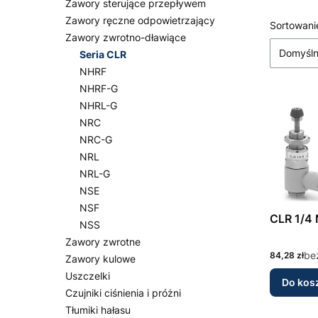
Zawory sterujące przepływem
Koniec fi
Zawory ręczne odpowietrzający
Lista
Sortowani
Zawory zwrotno-dławiące
Domyśl
Seria CLR
NHRF
NHRF-G
NHRL-G
NRC
NRC-G
NRL
NRL-G
NSE
NSF
NSS
Zawory zwrotne
Cena
be
84,28 zł
Zawory kulowe
Uszczelki
Do kos
Czujniki ciśnienia i próżni
Tłumiki hałasu