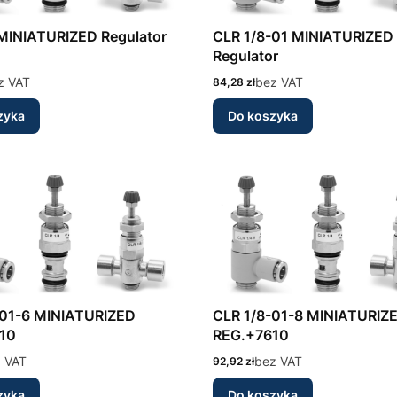
CLR 1/8 MINIATURIZED Regulator
CLR 1/8-01 MINIATURIZED
Regulator
z VAT
Cena
bez VAT
84,28 zł
zyka
Do koszyka
IATURIZED
CLR 1/8-01-8 MINIATURIZED
10
REG.+7610
 VAT
Cena
bez VAT
92,92 zł
zyka
Do koszyka