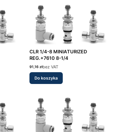
CLR 1/4-8 MINIATURIZED
REG.+7610 8-1/4
Cena
bez VAT
91,16 zł
Do koszyka