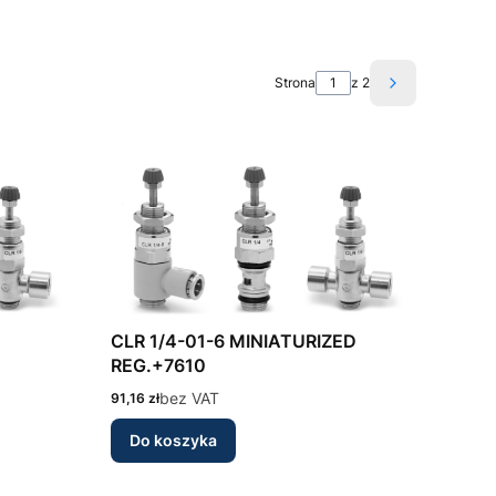
Strona
z 2
Następne pro
CLR 1/4-01-6 MINIATURIZED
REG.+7610
Cena
bez VAT
91,16 zł
Do koszyka