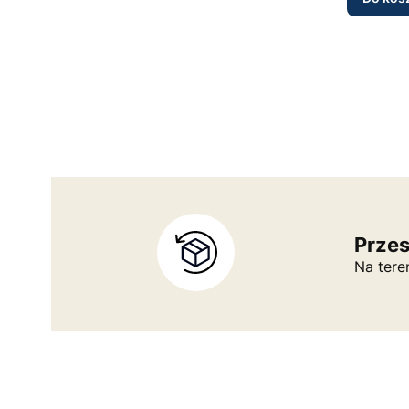
Prze
Na tere