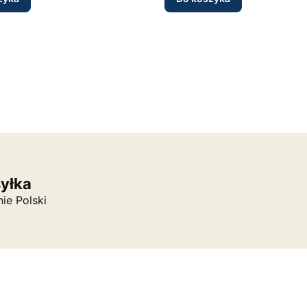
syłka
nie Polski