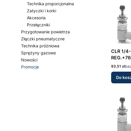
Technika proporcjonalna
Zatyczki i korki
Akcesoria
Przełączniki
Przygotowanie powietrza
Złączki pneumatyczne
Technika próżniowa
CLR 1/4-01-8 MI
Sprężyny gazowe
REG.+76
Nowości
Cena
be
93,51 zł
Promocje
Koniec menu
Do kos