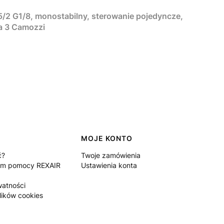
/2 G1/8, monostabilny, sterowanie pojedyncze,
ia 3 Camozzi
MOJE KONTO
ć?
Twoje zamówienia
um pomocy REXAIR
Ustawienia konta
watności
lików cookies