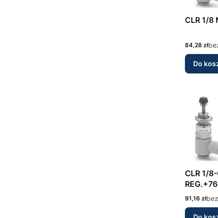
Cena
be
84,28 zł
Do kos
CLR 1/8-01-6 MIN
REG.+76
Cena
bez
91,16 zł
Do kos