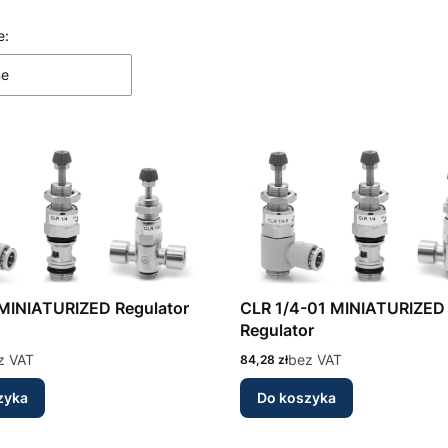
ltrów
 produktów
e:
ne
CLR 1/4 MINIATURIZED Regulator
CLR 1/4-01 MINIATURIZED
Regulator
z VAT
Cena
bez VAT
84,28 zł
zyka
Do koszyka