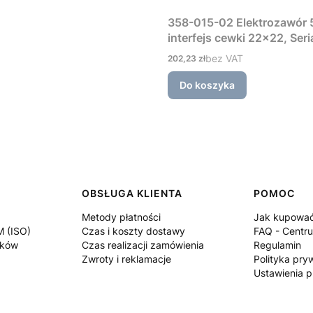
358-015-02 Elektrozawór 5
interfejs cewki 22×22, Ser
Cena
bez VAT
202,23 zł
Do koszyka
OBSŁUGA KLIENTA
POMOC
Metody płatności
Jak kupowa
M (ISO)
Czas i koszty dostawy
FAQ - Centr
ików
Czas realizacji zamówienia
Regulamin
Zwroty i reklamacje
Polityka pry
Ustawienia p