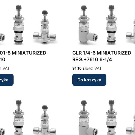
NIATURIZED
CLR 1/4-6 MINIATURIZED
10
REG.+7610 6-1/4
z VAT
Cena
bez VAT
91,16 zł
zyka
Do koszyka