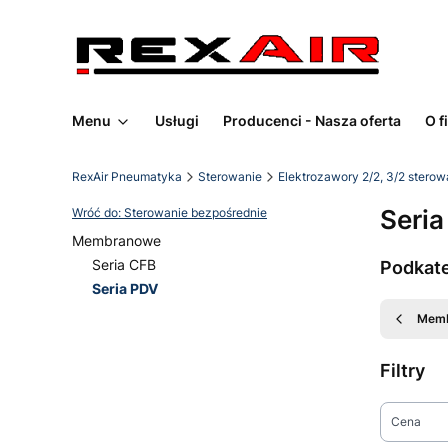
Menu
Usługi
Producenci - Nasza oferta
O f
RexAir Pneumatyka
Sterowanie
Elektrozawory 2/2, 3/2 sterow
Seri
Wróć do: Sterowanie bezpośrednie
Membranowe
Seria CFB
Podkat
Seria PDV
Koniec menu
Mem
Filtry
Cena