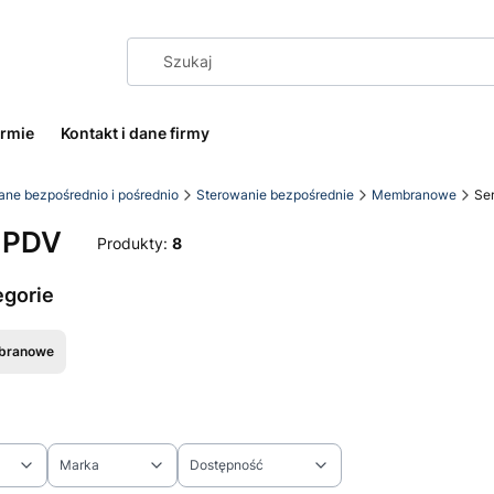
irmie
Kontakt i dane firmy
ane bezpośrednio i pośrednio
Sterowanie bezpośrednie
Membranowe
Se
a PDV
Produkty:
8
egorie
branowe
Marka
Dostępność