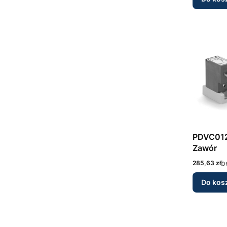
PDVC01
Zawór
Cena
b
285,63 zł
Do kos