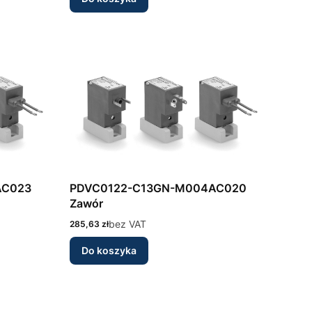
AC023
PDVC0122-C13GN-M004AC020
Zawór
Cena
bez VAT
285,63 zł
Do koszyka