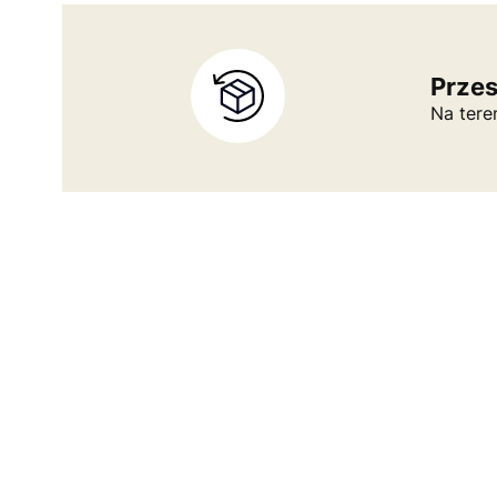
Prze
Na tere