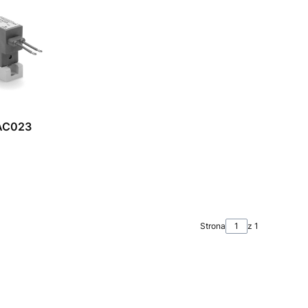
AC023
Strona
z 1