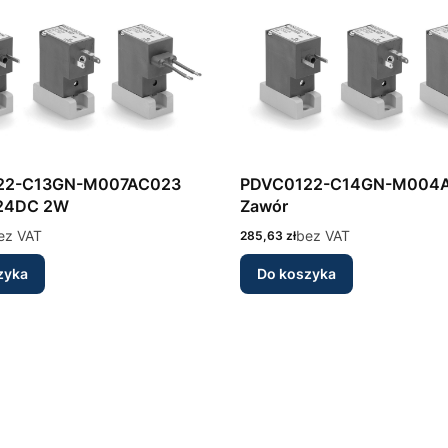
22-C13GN-M007AC023
PDVC0122-C14GN-M004
 24DC 2W
Zawór
ez VAT
Cena
bez VAT
285,63 zł
zyka
Do koszyka