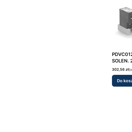
PDVC01
SOLEN.
Cena
b
302,56 zł
Do kos