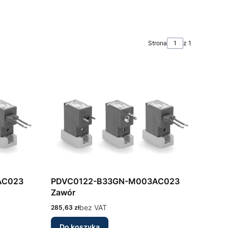
Strona
z 1
AC023
PDVC0122-B33GN-M003AC023
Zawór
Cena
bez VAT
285,63 zł
Do koszyka