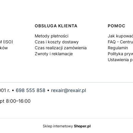
OBSŁUGA KLIENTA
POMOC
Metody płatności
Jak kupowa
M (ISO)
Czas i koszty dostawy
FAQ - Centr
ików
Czas realizacji zamówienia
Regulamin
Zwroty i reklamacje
Polityka pry
Ustawienia p
01 r. •
698 555 858
•
rexair@rexair.pl
–pt 8:00–16:00
Sklep internetowy
Shoper.pl