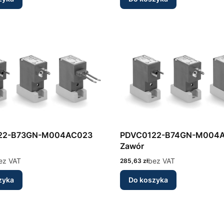
22-B73GN-M004AC023
PDVC0122-B74GN-M004
Zawór
ez VAT
Cena
bez VAT
285,63 zł
zyka
Do koszyka