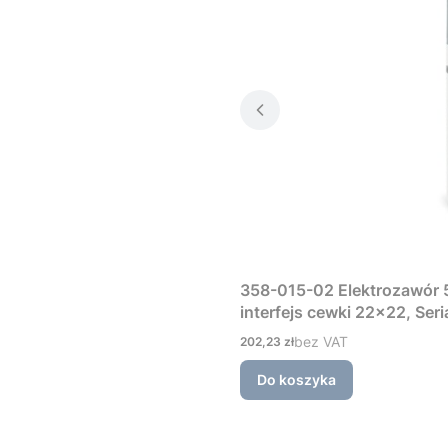
358-015-02 Elektrozawór 5
interfejs cewki 22×22, Ser
Cena
bez VAT
202,23 zł
Do koszyka