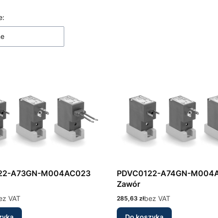
ltrów
 produktów
e:
ne
22-A73GN-M004AC023
PDVC0122-A74GN-M004
Zawór
ez VAT
Cena
bez VAT
285,63 zł
zyka
Do koszyka