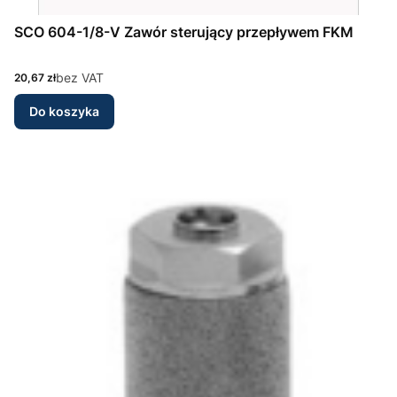
SCO 604-1/8-V Zawór sterujący przepływem FKM
Cena
bez VAT
20,67 zł
Do koszyka