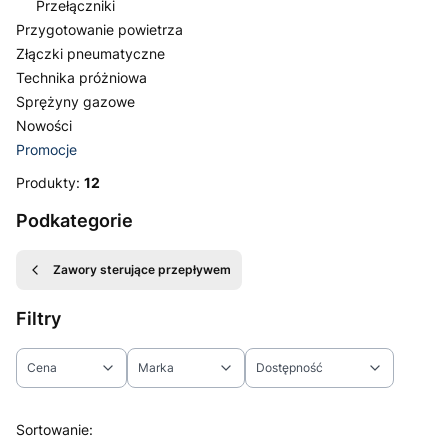
Przełączniki
Przygotowanie powietrza
Złączki pneumatyczne
Technika próżniowa
Sprężyny gazowe
Nowości
Promocje
Koniec menu
Produkty:
12
Podkategorie
Zawory sterujące przepływem
Filtry
Cena
Marka
Dostępność
Koniec filtrów
Lista produktów
Sortowanie: