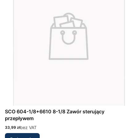
SCO 604-1/8+6610 8-1/8 Zawór sterujący
przepływem
Cena
bez VAT
33,99 zł