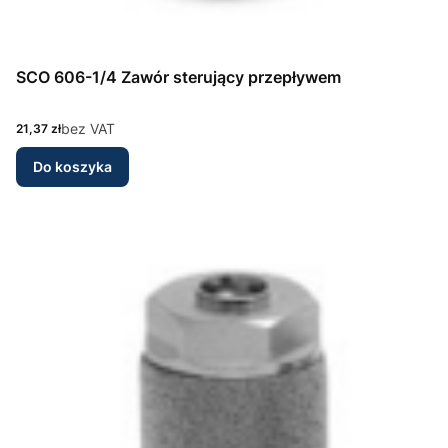
SCO 606-1/4 Zawór sterujący przepływem
Cena
bez VAT
21,37 zł
Do koszyka