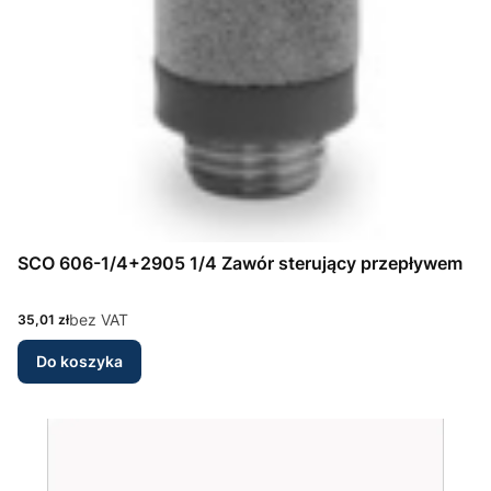
SCO 606-1/4+2905 1/4 Zawór sterujący przepływem
Cena
bez VAT
35,01 zł
Do koszyka