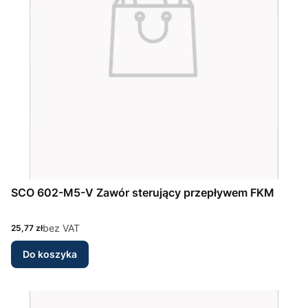
SCO 602-M5-V Zawór sterujący przepływem FKM
Cena
bez VAT
25,77 zł
Do koszyka