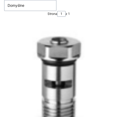
Domyślne
Strona
z 1