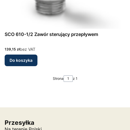
SCO 610-1/2 Zawór sterujący przepływem
Cena
bez VAT
139,15 zł
Do koszyka
Strona
z 1
Przesyłka
Na terenie Polski