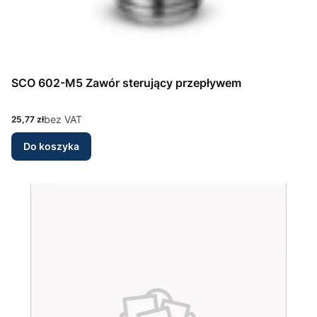
SCO 602-M5 Zawór sterujący przepływem
Cena
bez VAT
25,77 zł
Do koszyka