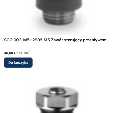
SCO 602-M5+2905 M5 Zawór sterujący przepływem
Cena
bez VAT
36,09 zł
Do koszyka