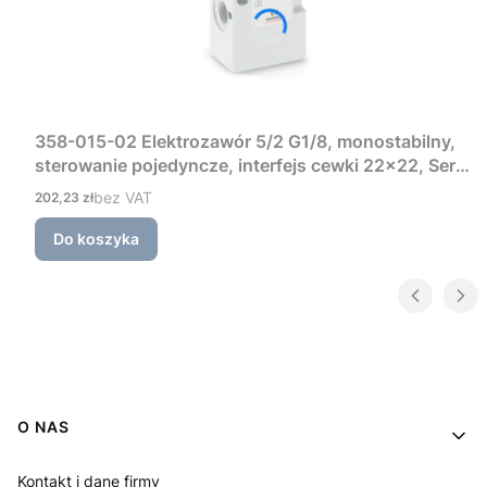
358-015-02 Elektrozawór 5/2 G1/8, monostabilny,
sterowanie pojedyncze, interfejs cewki 22×22, Seria
3 Camozzi
Cena
bez VAT
202,23 zł
Do koszyka
Linki w stopce
O NAS
Kontakt i dane firmy