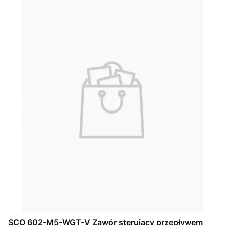
SCO 602-M5-WGT-V Zawór sterujący przepływem