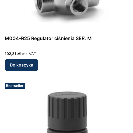
M004-R25 Regulator ciśnienia SER. M
Cena
bez VAT
102,81 zł
Do koszyka
Bestseller