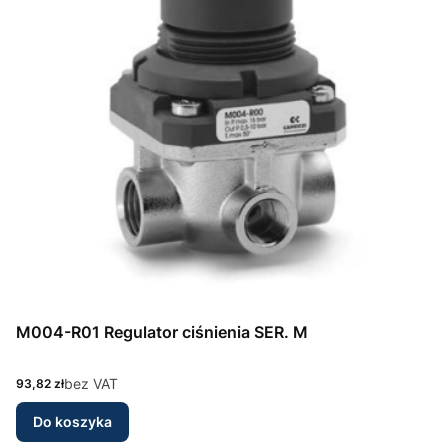
M004-R01 Regulator ciśnienia SER. M
Cena
bez VAT
93,82 zł
Do koszyka