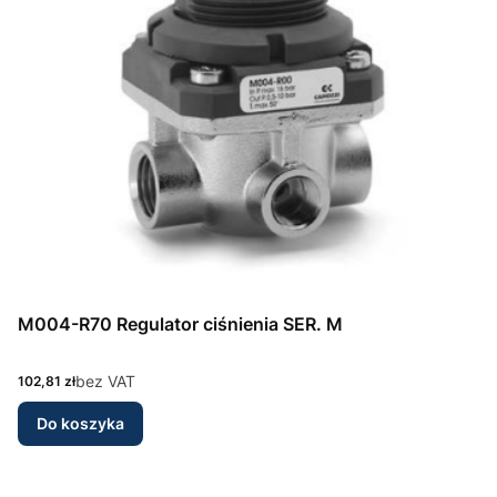
M004-R70 Regulator ciśnienia SER. M
Cena
bez VAT
102,81 zł
Do koszyka