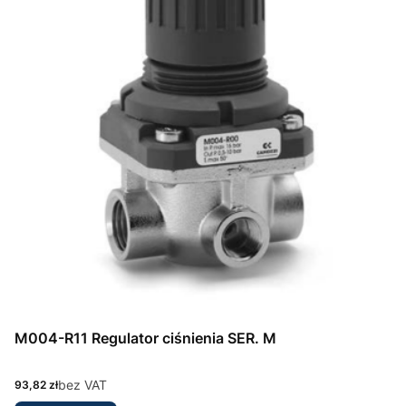
M004-R11 Regulator ciśnienia SER. M
Cena
bez VAT
93,82 zł