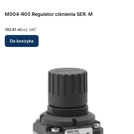
M004-R05 Regulator ciśnienia SER. M
Cena
bez VAT
102,81 zł
Do koszyka