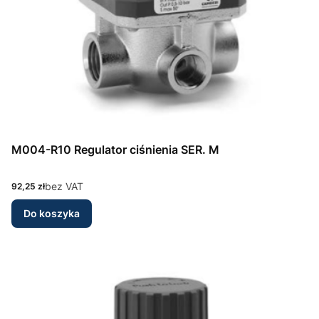
M004-R10 Regulator ciśnienia SER. M
Cena
bez VAT
92,25 zł
Do koszyka