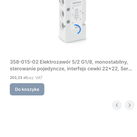
358-015-02 Elektrozawór 5/2 G1/8, monostabilny,
sterowanie pojedyncze, interfejs cewki 22×22, Seria
3 Camozzi
Cena
bez VAT
202,23 zł
Do koszyka