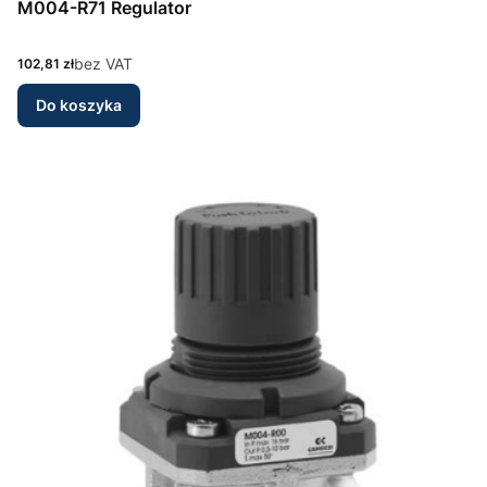
M004-R71 Regulator
Cena
bez VAT
102,81 zł
Do koszyka