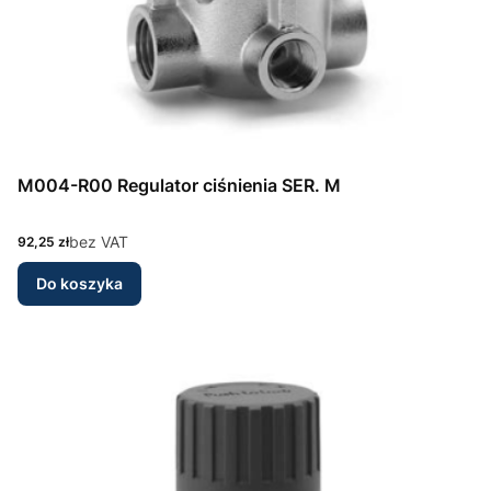
M004-R00 Regulator ciśnienia SER. M
Cena
bez VAT
92,25 zł
Do koszyka