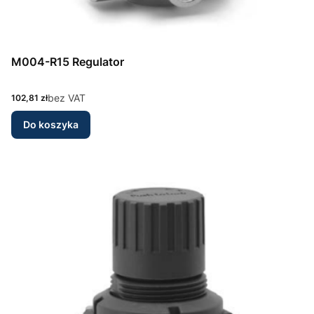
M004-R15 Regulator
Cena
bez VAT
102,81 zł
Do koszyka