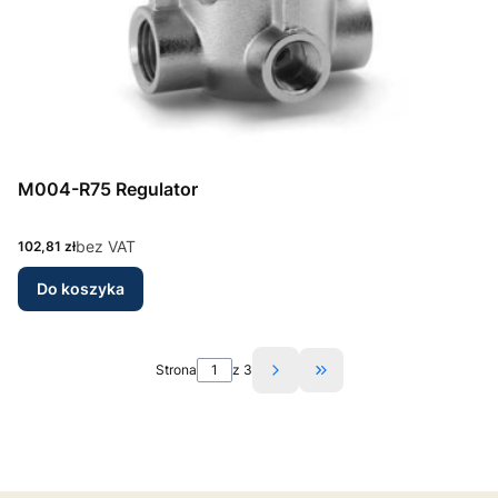
M004-R75 Regulator
Cena
bez VAT
102,81 zł
Do koszyka
Strona
z 3
Przejdź do ostatniej st