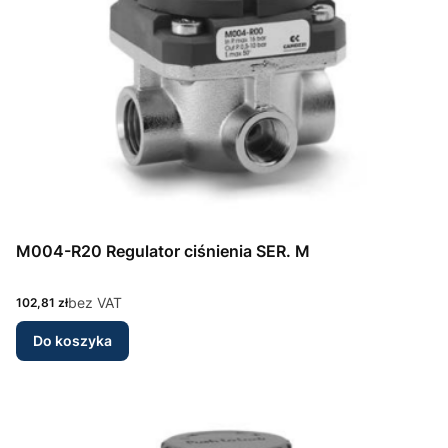
M004-R20 Regulator ciśnienia SER. M
Cena
bez VAT
102,81 zł
Do koszyka