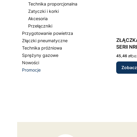
Technika proporcjonalna
Zatyczki i korki
Akcesoria
Przełączniki
Przygotowanie powietrza
ZŁĄCZK
Złączki pneumatyczne
SERII NR
Technika próżniowa
Sprężyny gazowe
Cena
be
45,46 zł
Nowości
Zobacz
Promocje
Koniec menu