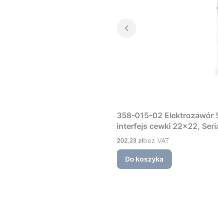
358-015-02 Elektrozawór 5
interfejs cewki 22×22, Ser
Cena
bez VAT
202,23 zł
Do koszyka