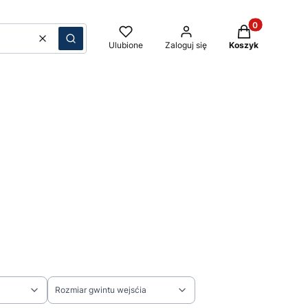
Produkty w kos
Wyczyść
Szukaj
Ulubione
Zaloguj się
Koszyk
Rozmiar gwintu wejsćia