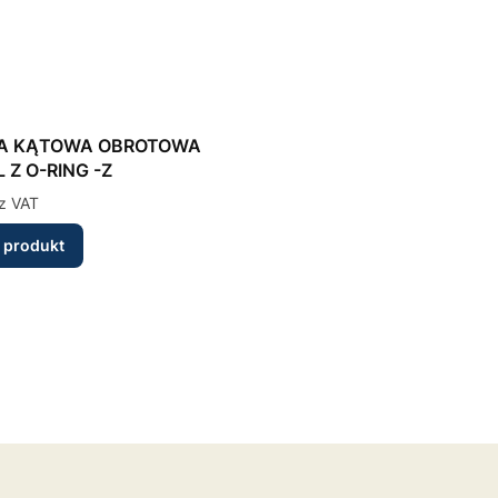
A KĄTOWA OBROTOWA
L Z O-RING -Z
z VAT
 produkt