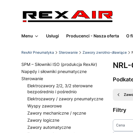
Menu
Usługi
Producenci - Nasza oferta
O f
RexAir Pneumatyka
Sterowanie
Zawory zwrotno-dławiące
NRL-
SPM – Siłowniki ISO (produkcja RexAir)
Napędy i siłowniki pneumatyczne
Sterowanie
Podkat
Elektrozawory 2/2, 3/2 sterowane
bezpośrednio i pośrednio
Zawo
Elektrozawory / zawory pneumatyczne
Wyspy zaworowe
Filtry
Zawory mechaniczne / ręczne
Zawory logiczne
Cena
Zawory automatyczne