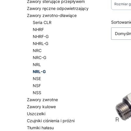
Zawory sterujące przepływem
Rozmiar g
Zawory ręczne odpowietrzający
Zawory zwrotno-dławiące
Koniec fi
Lista
Sortowani
Seria CLR
NHRF
Domyśl
NHRF-G
NHRL-G
NRC
NRC-G
NRL
NRL-G
NSE
NSF
NSS
Zawory zwrotne
Zawory kulowe
Uszczelki
Czujniki ciśnienia i próżni
Tłumiki hałasu