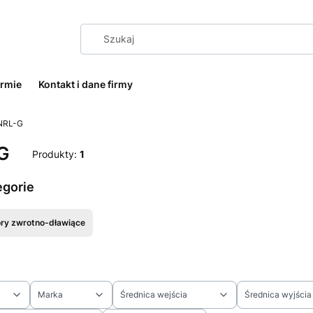
irmie
Kontakt i dane firmy
NRL-G
G
Produkty:
1
egorie
ry zwrotno-dławiące
Marka
Średnica wejścia
Średnica wyjścia