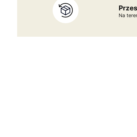
Prze
Na tere