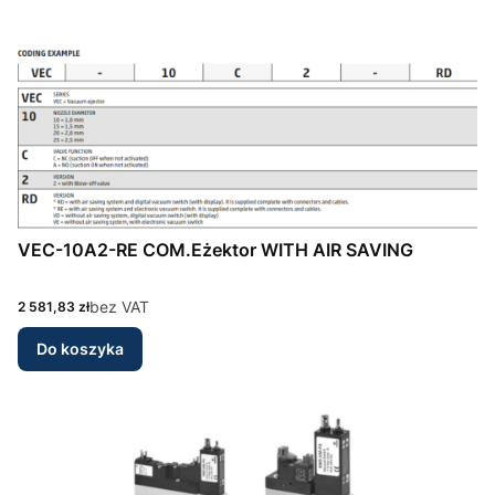
VEC-10A2-RE COM.Eżektor WITH AIR SAVING
Cena
bez VAT
2 581,83 zł
Do koszyka