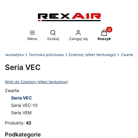
Produkty w koszy
Otwórz wyszukiwarkę
Menu
Szukaj
Zaloguj się
Koszyk
r Pneumatyka
Technika próżniowa
Eżektory (efekt Venturiego)
Zwarte
Seria VEC
Wróć do: Eżektory (efekt Venturiego)
Zwarte
Seria VEC
Seria VEC-10
Seria VEM
Koniec menu
Produkty:
42
Podkategorie