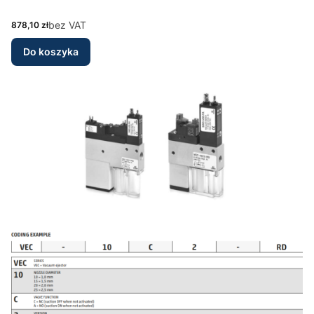
Cena
bez VAT
878,10 zł
Do koszyka