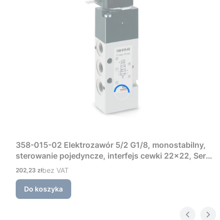
358-015-02 Elektrozawór 5/2 G1/8, monostabilny,
sterowanie pojedyncze, interfejs cewki 22×22, Seria
3 Camozzi
Cena
bez VAT
202,23 zł
Do koszyka