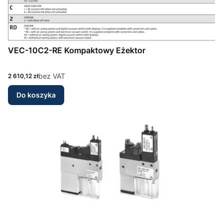
VEC-10C2-RE Kompaktowy Eżektor
Cena
bez VAT
2 610,12 zł
Do koszyka