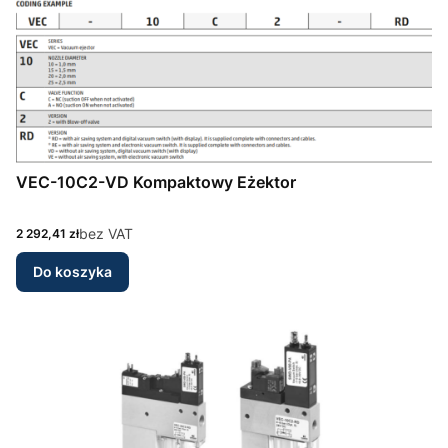
VEC-10C2-VD Kompaktowy Eżektor
Cena
bez VAT
2 292,41 zł
Do koszyka