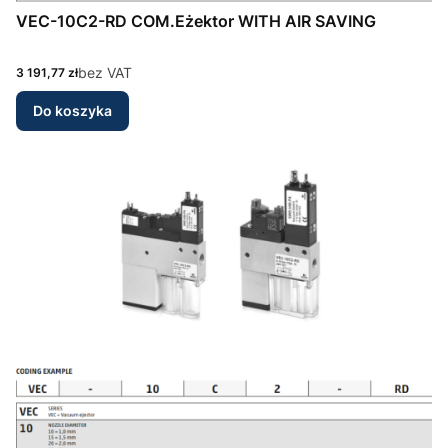
VEC-10C2-RD COM.Eżektor WITH AIR SAVING
Cena
bez VAT
3 191,77 zł
Do koszyka