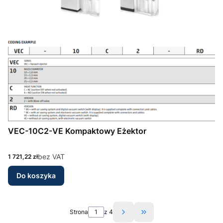
VEC-10C2-VE Kompaktowy Eżektor
Cena
bez VAT
1 721,22 zł
Do koszyka
Strona
z 4
Przejdź do ostatniej st