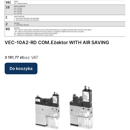
VEC-10A2-RD COM.Eżektor WITH AIR SAVING
Cena
bez VAT
3 191,77 zł
Do koszyka