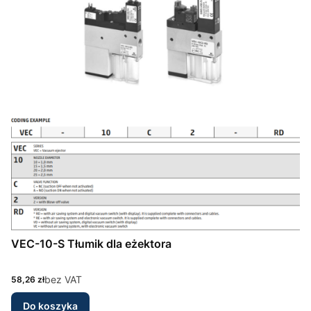
VEC-10-S Tłumik dla eżektora
Cena
bez VAT
58,26 zł
Do koszyka