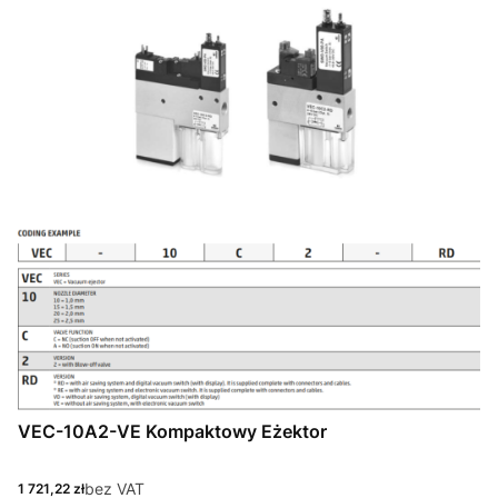
VEC-10A2-VE Kompaktowy Eżektor
Cena
bez VAT
1 721,22 zł