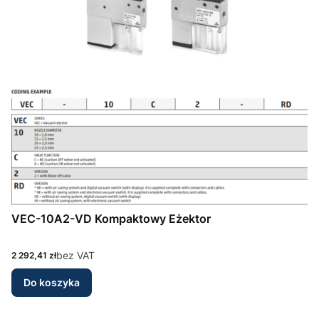
VEC-10A2-VD Kompaktowy Eżektor
Cena
bez VAT
2 292,41 zł
Do koszyka