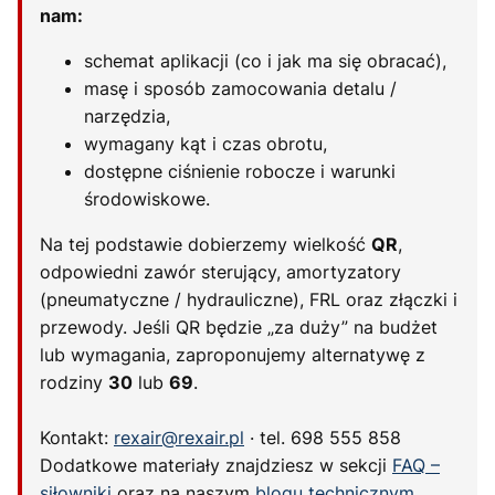
nam:
schemat aplikacji (co i jak ma się obracać),
masę i sposób zamocowania detalu /
narzędzia,
wymagany kąt i czas obrotu,
dostępne ciśnienie robocze i warunki
środowiskowe.
Na tej podstawie dobierzemy wielkość
QR
,
odpowiedni zawór sterujący, amortyzatory
(pneumatyczne / hydrauliczne), FRL oraz złączki i
przewody. Jeśli QR będzie „za duży” na budżet
lub wymagania, zaproponujemy alternatywę z
rodziny
30
lub
69
.
Kontakt:
rexair@rexair.pl
· tel. 698 555 858
Dodatkowe materiały znajdziesz w sekcji
FAQ –
siłowniki
oraz na naszym
blogu technicznym