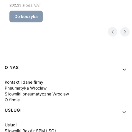
3 Camozzi
Cena
bez VAT
202,23 zł
Do koszyka
Linki w stopce
O NAS
Kontakt i dane firmy
Pneumatyka Wrocław
Siłowniki pneumatyczne Wrocław
O firmie
USŁUGI
Usługi
Siłowniki RexAir SPM (ISO)