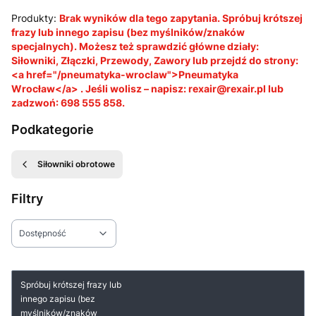
Produkty:
Brak wyników dla tego zapytania. Spróbuj krótszej
frazy lub innego zapisu (bez myślników/znaków
specjalnych). Możesz też sprawdzić główne działy:
Siłowniki, Złączki, Przewody, Zawory lub przejdź do strony:
<a href="/pneumatyka-wroclaw">Pneumatyka
Wrocław</a> . Jeśli wolisz – napisz: rexair@rexair.pl lub
zadzwoń: 698 555 858.
Podkategorie
Siłowniki obrotowe
Filtry
Dostępność
Koniec filtrów
Lista produktów
Spróbuj krótszej frazy lub
innego zapisu (bez
myślników/znaków