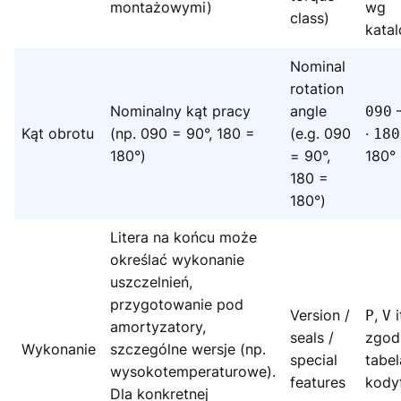
montażowymi)
wg
class)
kata
Nominal
rotation
Nominalny kąt pracy
angle
–
090
Kąt obrotu
(np. 090 = 90°, 180 =
(e.g. 090
·
180
180°)
= 90°,
180°
180 =
180°)
Litera na końcu może
określać wykonanie
uszczelnień,
przygotowanie pod
Version /
,
i
P
V
amortyzatory,
seals /
zgod
Wykonanie
szczególne wersje (np.
special
tabel
wysokotemperaturowe).
features
kodyf
Dla konkretnej