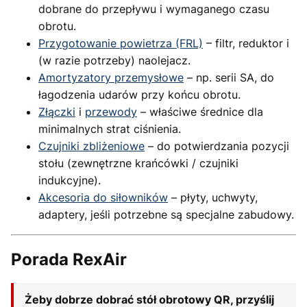
dobrane do przepływu i wymaganego czasu
obrotu.
Przygotowanie powietrza (FRL)
– filtr, reduktor i
(w razie potrzeby) naolejacz.
Amortyzatory przemysłowe
– np. serii SA, do
łagodzenia udarów przy końcu obrotu.
Złączki
i
przewody
– właściwe średnice dla
minimalnych strat ciśnienia.
Czujniki zbliżeniowe
– do potwierdzania pozycji
stołu (zewnętrzne krańcówki / czujniki
indukcyjne).
Akcesoria do siłowników
– płyty, uchwyty,
adaptery, jeśli potrzebne są specjalne zabudowy.
Porada RexAir
Żeby dobrze dobrać stół obrotowy QR, przyślij