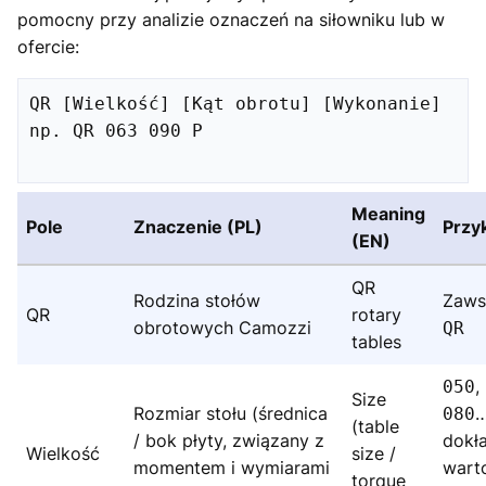
pomocny przy analizie oznaczeń na siłowniku lub w
ofercie:
QR [Wielkość] [Kąt obrotu] [Wykonanie]

np. QR 063 090 P

Meaning
Pole
Znaczenie (PL)
Przy
(EN)
QR
Rodzina stołów
Zaws
QR
rotary
obrotowych Camozzi
QR
tables
,
050
Size
Rozmiar stołu (średnica
…
080
(table
/ bok płyty, związany z
dokł
Wielkość
size /
momentem i wymiarami
wart
torque