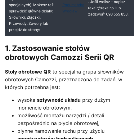
. Jeśli wolisz – napisz:
specjalnych). Możesz też
Pneumatyka
rexair@rexair.pl lub
sprawdzić główne działy:
Wrocław
zadzwoń: 698 555 858.
Siłowniki, Złączki,
Przewody, Zawory lub
przejdź do strony:
1. Zastosowanie stołów
obrotowych Camozzi Serii QR
Stoły obrotowe QR
to specjalna grupa siłowników
obrotowych Camozzi, przeznaczona do zadań, w
których potrzebna jest:
wysoka
sztywność układu
przy dużym
momencie obrotowym,
możliwość montażu narzędzi / detali
bezpośrednio na płycie obrotowej,
płynne hamowanie ruchu przy użyciu
amortyzatorów hydraulicznych
,