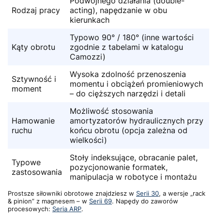
Podwójnego działania (double-
Rodzaj pracy
acting), napędzanie w obu
kierunkach
Typowo 90° / 180° (inne wartości
Kąty obrotu
zgodnie z tabelami w katalogu
Camozzi)
Wysoka zdolność przenoszenia
Sztywność i
momentu i obciążeń promieniowych
moment
– do cięższych narzędzi i detali
Możliwość stosowania
Hamowanie
amortyzatorów hydraulicznych przy
ruchu
końcu obrotu (opcja zależna od
wielkości)
Stoły indeksujące, obracanie palet,
Typowe
pozycjonowanie formatek,
zastosowania
manipulacja w robotyce i montażu
Prostsze siłowniki obrotowe znajdziesz w
Serii 30
, a wersje „rack
& pinion” z magnesem – w
Serii 69
. Napędy do zaworów
procesowych:
Seria ARP
.