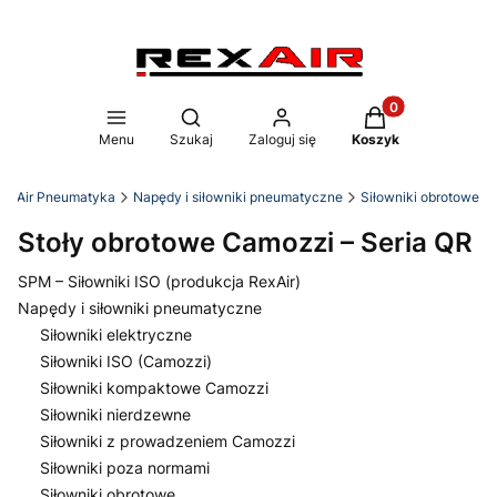
Produkty w koszy
Otwórz wyszukiwarkę
Menu
Szukaj
Zaloguj się
Koszyk
RexAir Pneumatyka
Napędy i siłowniki pneumatyczne
Siłowniki obrotowe
Stoły obrotowe Camozzi – Seria QR
SPM – Siłowniki ISO (produkcja RexAir)
Napędy i siłowniki pneumatyczne
Siłowniki elektryczne
Siłowniki ISO (Camozzi)
Siłowniki kompaktowe Camozzi
Siłowniki nierdzewne
Siłowniki z prowadzeniem Camozzi
Siłowniki poza normami
Siłowniki obrotowe