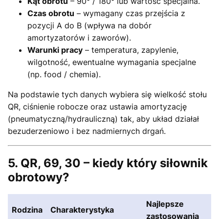
Kąt obrotu
– 90° / 180° lub wartość specjalna.
Czas obrotu
– wymagany czas przejścia z
pozycji A do B (wpływa na dobór
amortyzatorów i zaworów).
Warunki pracy
– temperatura, zapylenie,
wilgotność, ewentualne wymagania specjalne
(np. food / chemia).
Na podstawie tych danych wybiera się wielkość stołu
QR, ciśnienie robocze oraz ustawia amortyzację
(pneumatyczną/hydrauliczną) tak, aby układ działał
bezuderzeniowo i bez nadmiernych drgań.
5. QR, 69, 30 – kiedy który siłownik
obrotowy?
Najlepsze
Rodzina
Charakterystyka
zastosowania