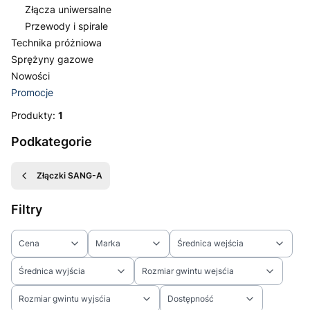
Złącza uniwersalne
Przewody i spirale
Technika próżniowa
Sprężyny gazowe
Nowości
Promocje
Koniec menu
Produkty:
1
Podkategorie
Złączki SANG-A
Filtry
Cena
Marka
Średnica wejścia
Średnica wyjścia
Rozmiar gwintu wejsćia
Rozmiar gwintu wyjsćia
Dostępność