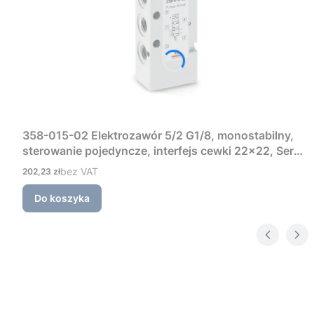
358-015-02 Elektrozawór 5/2 G1/8, monostabilny,
sterowanie pojedyncze, interfejs cewki 22×22, Seria
3 Camozzi
Cena
bez VAT
202,23 zł
Do koszyka