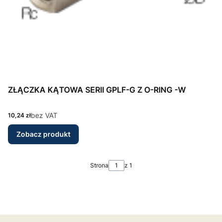
ZŁĄCZKA KĄTOWA SERII GPLF-G Z O-RING -W
Cena
bez VAT
10,24 zł
Zobacz produkt
Strona
z 1