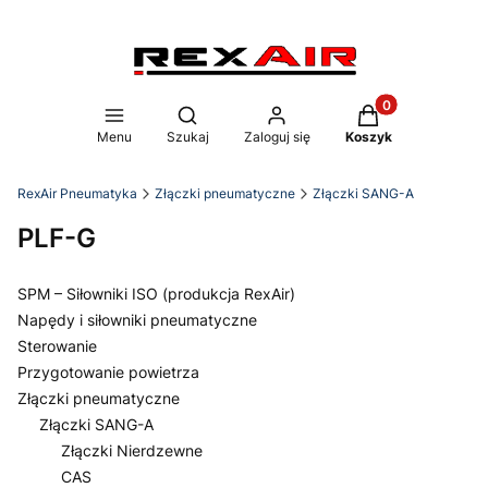
Produkty w koszy
Otwórz wyszukiwarkę
Menu
Szukaj
Zaloguj się
Koszyk
RexAir Pneumatyka
Złączki pneumatyczne
Złączki SANG-A
PLF-G
SPM – Siłowniki ISO (produkcja RexAir)
Napędy i siłowniki pneumatyczne
Sterowanie
Przygotowanie powietrza
Złączki pneumatyczne
Złączki SANG-A
Złączki Nierdzewne
CAS