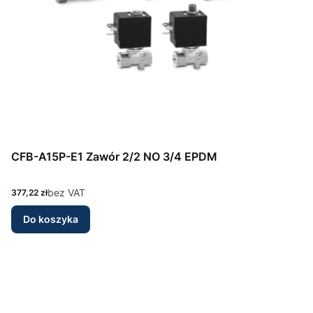
CFB-A15P-E1 Zawór 2/2 NO 3/4 EPDM
Cena
bez VAT
377,22 zł
Do koszyka