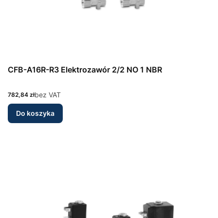
CFB-A16R-R3 Elektrozawór 2/2 NO 1 NBR
Cena
bez VAT
782,84 zł
Do koszyka