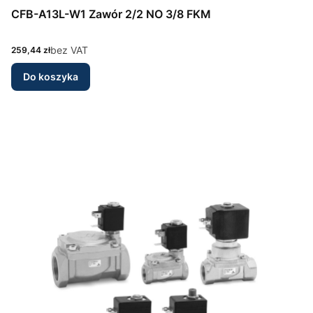
CFB-A13L-W1 Zawór 2/2 NO 3/8 FKM
Cena
bez VAT
259,44 zł
Do koszyka