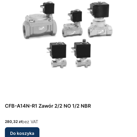
CFB-A14N-R1 Zawór 2/2 NO 1/2 NBR
Cena
bez VAT
280,32 zł
Do koszyka