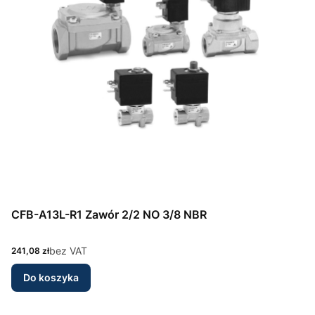
CFB-A13L-R1 Zawór 2/2 NO 3/8 NBR
Cena
bez VAT
241,08 zł
Do koszyka