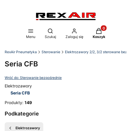
Produkty w koszy
Otwórz wyszukiwarkę
Menu
Szukaj
Zaloguj się
Koszyk
RexAir Pneumatyka
Sterowanie
Elektrozawory 2/2, 3/2 sterowane bezpo
Seria CFB
Wróć do: Sterowanie bezpośrednie
Elektrozawory
Seria CFB
Koniec menu
Produkty:
149
Podkategorie
Elektrozawory