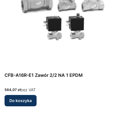
CFB-A16R-E1 Zawór 2/2 NA 1 EPDM
Cena
bez VAT
564,07 zł
Do koszyka