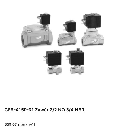
CFB-A15P-R1 Zawór 2/2 NO 3/4 NBR
Cena
bez VAT
359,07 zł