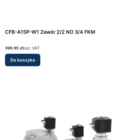
CFB-A15P-W1 Zawór 2/2 NO 3/4 FKM
Cena
bez VAT
399,95 zł
Do koszyka