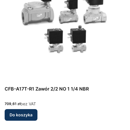
CFB-A17T-R1 Zawór 2/2 NO 1 1/4 NBR
Cena
bez VAT
709,61 zł
Do koszyka