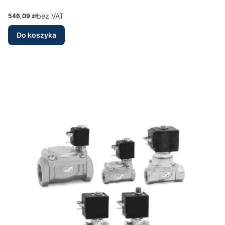
Cena
bez VAT
546,09 zł
Do koszyka