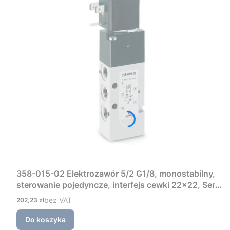
358-015-02 Elektrozawór 5/2 G1/8, monostabilny,
sterowanie pojedyncze, interfejs cewki 22×22, Seria
3 Camozzi
Cena
bez VAT
202,23 zł
Do koszyka