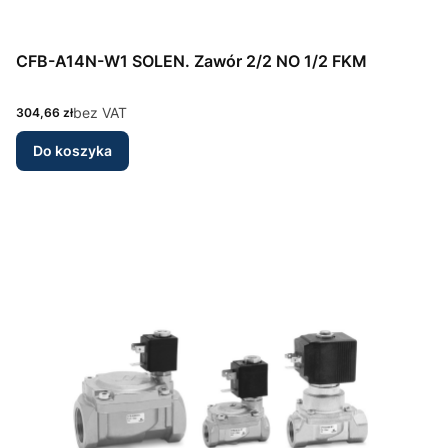
CFB-A14N-W1 SOLEN. Zawór 2/2 NO 1/2 FKM
Cena
bez VAT
304,66 zł
Do koszyka