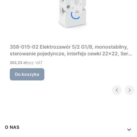
358-015-02 Elektrozawór 5/2 G1/8, monostabilny,
sterowanie pojedyncze, interfejs cewki 22×22, Seria
3 Camozzi
Cena
bez VAT
202,23 zł
Do koszyka
Linki w stopce
O NAS