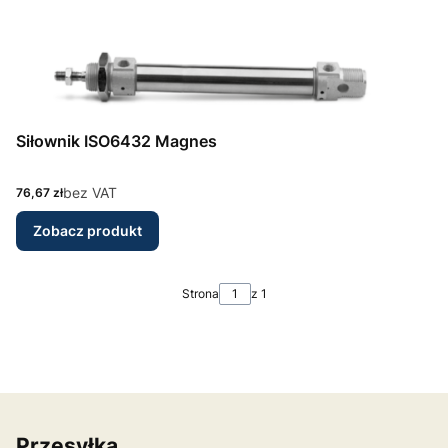
Siłownik ISO6432 Magnes
Cena
bez VAT
76,67 zł
Zobacz produkt
Strona
z 1
Przesyłka