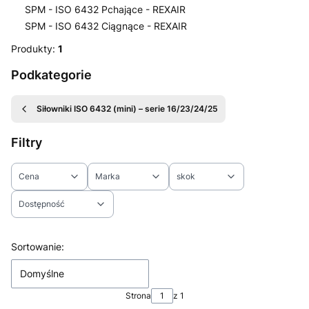
SPM - ISO 6432 Pchające - REXAIR
SPM - ISO 6432 Ciągnące - REXAIR
Koniec menu
Produkty:
1
Podkategorie
Siłowniki ISO 6432 (mini) – serie 16/23/24/25
Filtry
Cena
Marka
skok
Dostępność
Koniec filtrów
Lista produktów
Sortowanie:
Domyślne
Strona
z 1