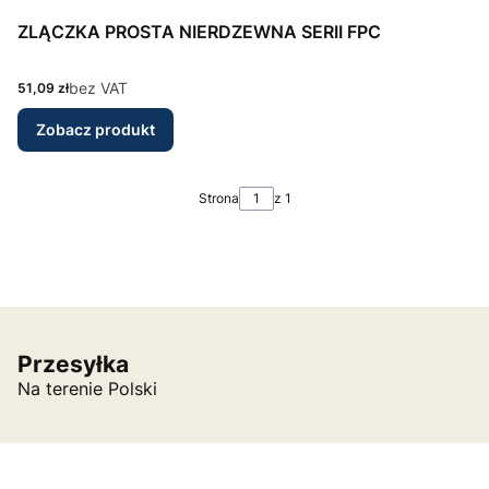
ZLĄCZKA PROSTA NIERDZEWNA SERII FPC
Cena
bez VAT
51,09 zł
Zobacz produkt
Strona
z 1
Przesyłka
Na terenie Polski