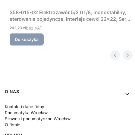
358-015-02 Elektrozawór 5/2 G1/8, monostabilny,
sterowanie pojedyncze, interfejs cewki 22×22, Seria
3 Camozzi
Cena
bez VAT
202,23 zł
Do koszyka
Linki w stopce
O NAS
Kontakt i dane firmy
Pneumatyka Wrocław
Siłowniki pneumatyczne Wrocław
O firmie