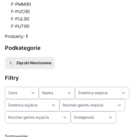
F-PMM(R)
F-PUC(R)
F-PUL(R)
F-PUT(R)
Koniec menu
Produkty:
1
Podkategorie
Złączki Nierdzewne
Filtry
Cena
Marka
Średnica wejścia
Średnica wyjścia
Rozmiar gwintu wejsćia
Rozmiar gwintu wyjsćia
Dostępność
Koniec filtrów
Lista produktów
Sortowanie: