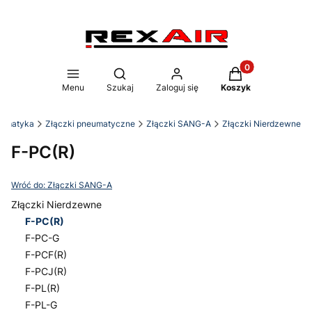
Produkty w koszy
Otwórz wyszukiwarkę
Menu
Szukaj
Zaloguj się
Koszyk
eumatyka
Złączki pneumatyczne
Złączki SANG-A
Złączki Nierdzewne
F-PC(R)
Wróć do: Złączki SANG-A
Złączki Nierdzewne
F-PC(R)
F-PC-G
F-PCF(R)
F-PCJ(R)
F-PL(R)
F-PL-G