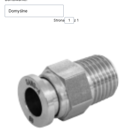
Domyślne
Strona
z 1