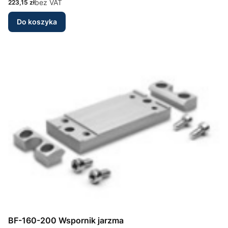
Cena
bez VAT
223,15 zł
Do koszyka
BF-160-200 Wspornik jarzma