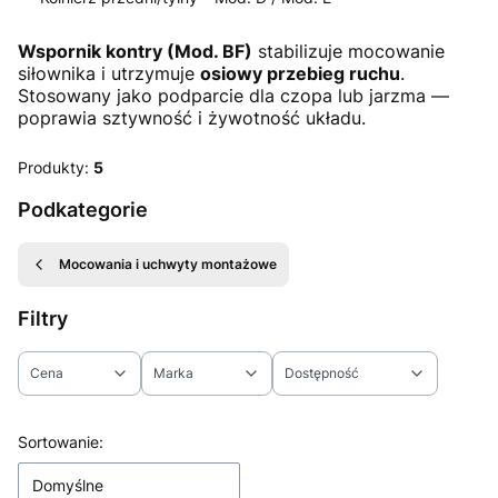
Koniec menu
Wspornik kontry (Mod. BF)
stabilizuje mocowanie
siłownika i utrzymuje
osiowy przebieg ruchu
.
Stosowany jako podparcie dla czopa lub jarzma —
poprawia sztywność i żywotność układu.
Produkty:
5
Podkategorie
Mocowania i uchwyty montażowe
Filtry
Cena
Marka
Dostępność
Koniec filtrów
Lista produktów
Sortowanie:
Domyślne