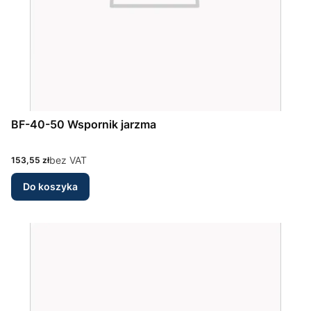
BF-40-50 Wspornik jarzma
Cena
bez VAT
153,55 zł
Do koszyka