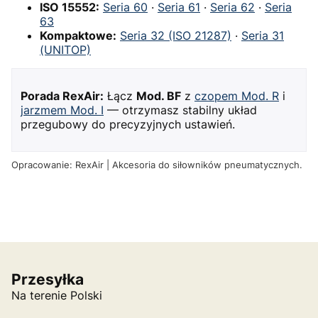
ISO 15552:
Seria 60
·
Seria 61
·
Seria 62
·
Seria
63
Kompaktowe:
Seria 32 (ISO 21287)
·
Seria 31
(UNITOP)
Porada RexAir:
Łącz
Mod. BF
z
czopem Mod. R
i
jarzmem Mod. I
— otrzymasz stabilny układ
przegubowy do precyzyjnych ustawień.
Opracowanie: RexAir | Akcesoria do siłowników pneumatycznych.
Przesyłka
Na terenie Polski