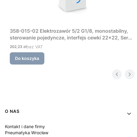
358-015-02 Elektrozawór 5/2 G1/8, monostabilny,
sterowanie pojedyncze, interfejs cewki 22×22, Seria
3 Camozzi
Cena
bez VAT
202,23 zł
Do koszyka
Linki w stopce
O NAS
Kontakt i dane firmy
Pneumatyka Wrocław