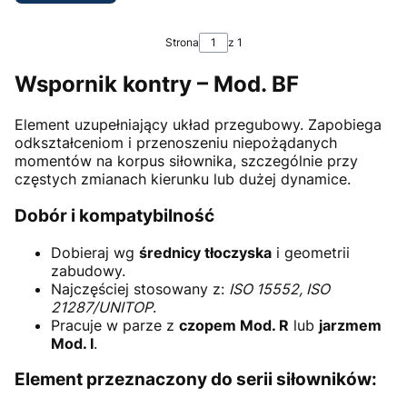
Strona
z 1
Wspornik kontry – Mod. BF
Element uzupełniający układ przegubowy. Zapobiega
odkształceniom i przenoszeniu niepożądanych
momentów na korpus siłownika, szczególnie przy
częstych zmianach kierunku lub dużej dynamice.
Dobór i kompatybilność
Dobieraj wg
średnicy tłoczyska
i geometrii
zabudowy.
Najczęściej stosowany z:
ISO 15552, ISO
21287/UNITOP
.
Pracuje w parze z
czopem Mod. R
lub
jarzmem
Mod. I
.
Element przeznaczony do serii siłowników: