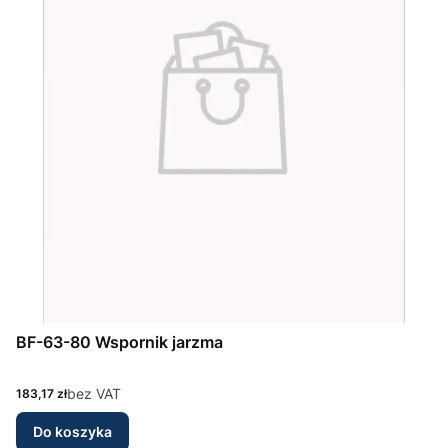
BF-63-80 Wspornik jarzma
Cena
bez VAT
183,17 zł
Do koszyka