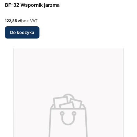
BF-32 Wspornik jarzma
Cena
bez VAT
122,85 zł
Do koszyka