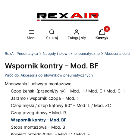
Produkty w koszy
Otwórz wyszukiwarkę
Menu
Szukaj
Zaloguj się
Koszyk
RexAir Pneumatyka
Napędy i siłowniki pneumatyczne
Akcesoria do si
Wspornik kontry – Mod. BF
Wróć do: Akcesoria do siłowników pneumatycznych
Mocowania i uchwyty montażowe
Czop żeński (przedni/tylny) – Mod. H / Mod. C / Mod. C-H
Jarzmo / wspornik czopa – Mod. I
Czop męski / czop kątowy 90° – Mod. L / Mod. ZC
Czop przegubowy – Mod. R
Wspornik kontry – Mod. BF
Stopa montażowa – Mod. B
Kołnierz przedni/tylny – Mod. D / Mod. E