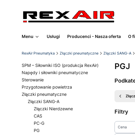
Menu
Usługi
Producenci - Nasza oferta
O f
RexAir Pneumatyka
Złączki pneumatyczne
Złączki SANG-A
PGJ
SPM – Siłowniki ISO (produkcja RexAir)
Napędy i siłowniki pneumatyczne
Sterowanie
Podkat
Przygotowanie powietrza
Złączki pneumatyczne
Złąc
Złączki SANG-A
Złączki Nierdzewne
Filtry
CAS
PC-G
Cena
PG