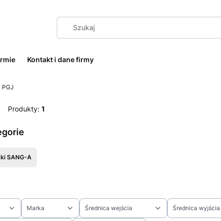
irmie
Kontakt i dane firmy
PGJ
Produkty:
1
egorie
zki SANG-A
Marka
Średnica wejścia
Średnica wyjścia