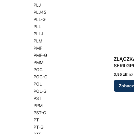
PLJ
PLJ45
PLL-G
PLL
PLLJ
PLM
PMF
PMF-G
ZŁĄCZK
PMM
SERII GP
POC
Cena
bez
3,95 zł
POC-G
POL
Zobacz
POL-G
PST
PPM
PST-G
PT
PT-G