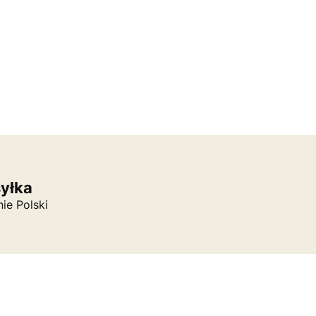
syłka
nie Polski