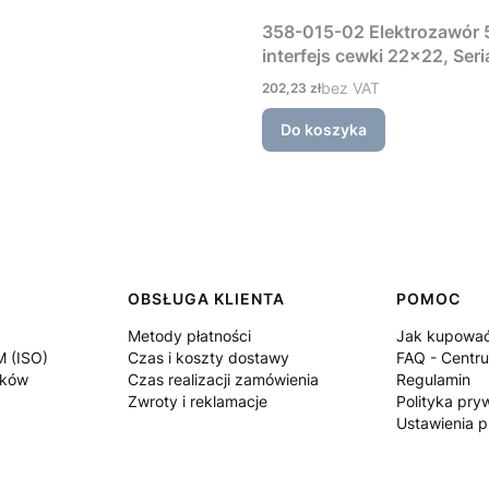
358-015-02 Elektrozawór 5
interfejs cewki 22×22, Ser
Cena
bez VAT
202,23 zł
Do koszyka
OBSŁUGA KLIENTA
POMOC
Metody płatności
Jak kupowa
M (ISO)
Czas i koszty dostawy
FAQ - Centr
ików
Czas realizacji zamówienia
Regulamin
Zwroty i reklamacje
Polityka pry
Ustawienia p