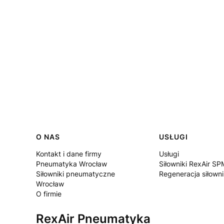
Linki w stopce
O NAS
USŁUGI
Kontakt i dane firmy
Usługi
Pneumatyka Wrocław
Siłowniki RexAir SP
Siłowniki pneumatyczne
Regeneracja siłown
Wrocław
O firmie
RexAir Pneumatyka