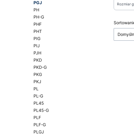
PGJ
Rozmiar g
PH
PH-G
Koniec fi
Lista
Sortowani
PHF
PHT
Domyśl
PIG
PIJ
PJH
PKD
PKD-G
PKG
PKJ
PL
PL-G
PL45
PL45-G
PLF
PLF-G
PLGJ