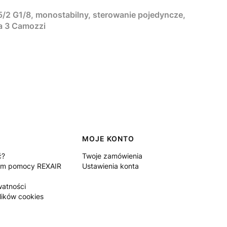
/2 G1/8, monostabilny, sterowanie pojedyncze,
ia 3 Camozzi
MOJE KONTO
ć?
Twoje zamówienia
um pomocy REXAIR
Ustawienia konta
watności
lików cookies