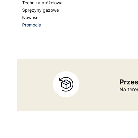
Technika próżniowa
Sprężyny gazowe
Nowości
Promocje
Koniec menu
Prze
Na tere