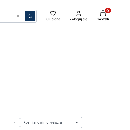
Produkty w kos
Wyczyść
Szukaj
Ulubione
Zaloguj się
Koszyk
Rozmiar gwintu wejsćia