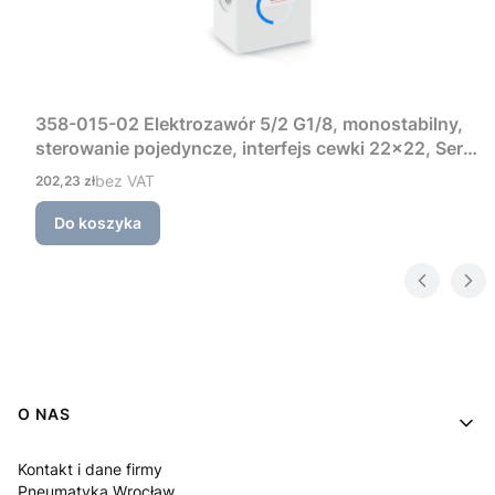
358-015-02 Elektrozawór 5/2 G1/8, monostabilny,
sterowanie pojedyncze, interfejs cewki 22×22, Seria
3 Camozzi
Cena
bez VAT
202,23 zł
Do koszyka
Linki w stopce
O NAS
Kontakt i dane firmy
Pneumatyka Wrocław