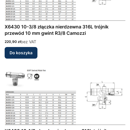
X6430 10-3/8 złączka nierdzewna 316L trójnik
przewód 10 mm gwint R3/8 Camozzi
Cena
bez VAT
220,90 zł
Do koszyka