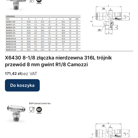
X6430 8-1/8 złączka nierdzewna 316L trójnik
przewód 8 mm gwint R1/8 Camozzi
Cena
bez VAT
171,42 zł
Do koszyka