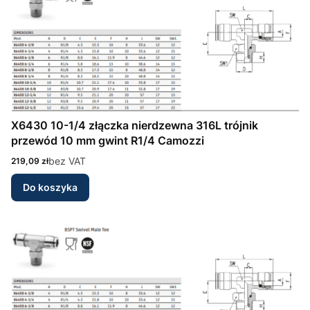
X6430 10-1/4 złączka nierdzewna 316L trójnik
przewód 10 mm gwint R1/4 Camozzi
Cena
bez VAT
219,09 zł
Do koszyka