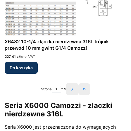
X6432 10-1/4 złączka nierdzewna 316L trójnik
przewód 10 mm gwint G1/4 Camozzi
Cena
bez VAT
227,41 zł
Do koszyka
Strona
z 9
Przejdź do ostatniej st
Seria X6000 Camozzi - zlaczki
nierdzewne 316L
Seria X6000 jest przeznaczona do wymagajacych