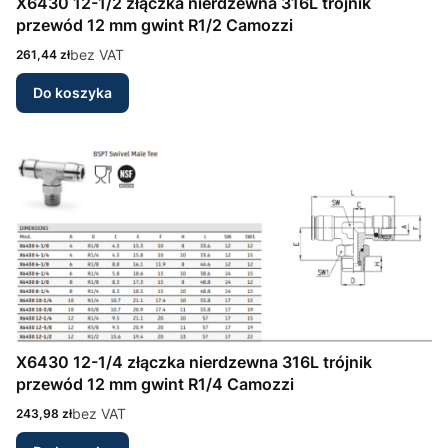
X6430 12-1/2 złączka nierdzewna 316L trójnik
przewód 12 mm gwint R1/2 Camozzi
Cena
bez VAT
261,44 zł
Do koszyka
X6430 12-1/4 złączka nierdzewna 316L trójnik
przewód 12 mm gwint R1/4 Camozzi
Cena
bez VAT
243,98 zł