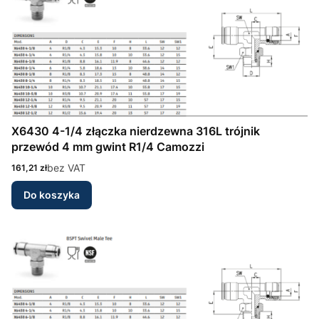
X6430 4-1/4 złączka nierdzewna 316L trójnik
przewód 4 mm gwint R1/4 Camozzi
Cena
bez VAT
161,21 zł
Do koszyka