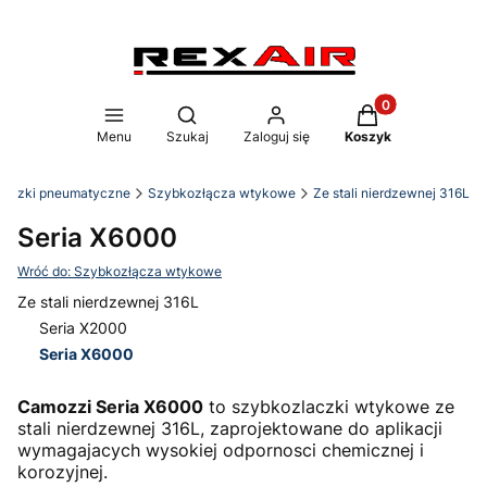
Produkty w koszy
Otwórz wyszukiwarkę
Menu
Szukaj
Zaloguj się
Koszyk
łączki pneumatyczne
Szybkozłącza wtykowe
Ze stali nierdzewnej 316L
Seria X6000
Wróć do: Szybkozłącza wtykowe
Ze stali nierdzewnej 316L
Seria X2000
Seria X6000
Koniec menu
Camozzi Seria X6000
to szybkozlaczki wtykowe ze
stali nierdzewnej 316L, zaprojektowane do aplikacji
wymagajacych wysokiej odpornosci chemicznej i
korozyjnej.