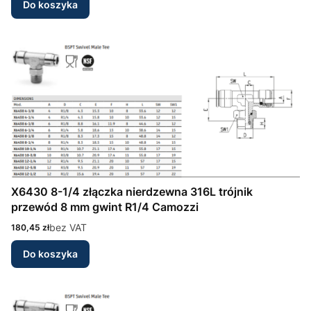
Do koszyka
X6430 8-1/4 złączka nierdzewna 316L trójnik
przewód 8 mm gwint R1/4 Camozzi
Cena
bez VAT
180,45 zł
Do koszyka