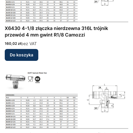
X6430 4-1/8 złączka nierdzewna 316L trójnik
przewód 4 mm gwint R1/8 Camozzi
Cena
bez VAT
160,02 zł
Do koszyka