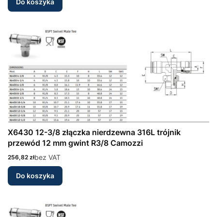
Do koszyka
X6430 12-3/8 złączka nierdzewna 316L trójnik
przewód 12 mm gwint R3/8 Camozzi
Cena
bez VAT
256,82 zł
Do koszyka