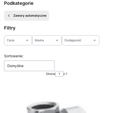
Podkategorie
Zawory automatyczne
Filtry
Cena
Marka
Dostępność
Koniec filtrów
Lista produktów
Sortowanie:
Domyślne
Strona
z 1