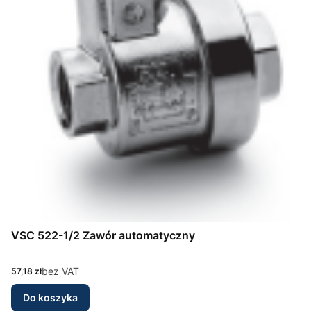
VSC 522-1/2 Zawór automatyczny
Cena
bez VAT
57,18 zł
Do koszyka