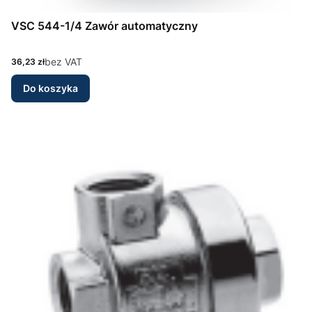
VSC 544-1/4 Zawór automatyczny
Cena
bez VAT
36,23 zł
Do koszyka