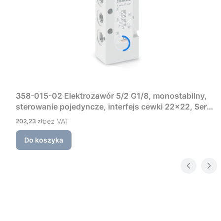
358-015-02 Elektrozawór 5/2 G1/8, monostabilny,
sterowanie pojedyncze, interfejs cewki 22×22, Seria
3 Camozzi
Cena
bez VAT
202,23 zł
Do koszyka