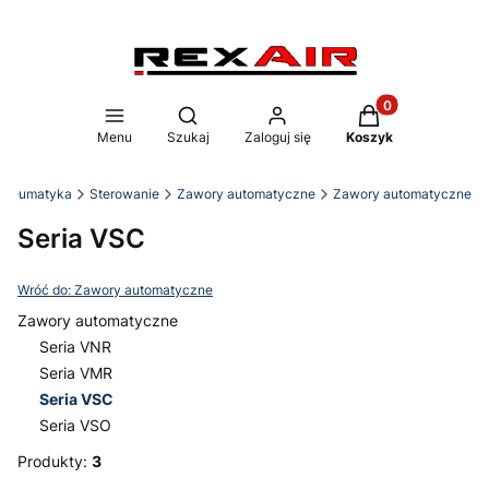
Produkty w koszy
Otwórz wyszukiwarkę
Menu
Szukaj
Zaloguj się
Koszyk
 Pneumatyka
Sterowanie
Zawory automatyczne
Zawory automatyczne
Seria VSC
Wróć do: Zawory automatyczne
Zawory automatyczne
Seria VNR
Seria VMR
Seria VSC
Seria VSO
Koniec menu
Produkty:
3