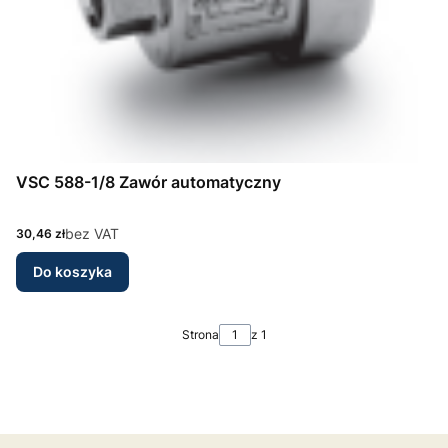
VSC 588-1/8 Zawór automatyczny
Cena
bez VAT
30,46 zł
Do koszyka
Strona
z 1