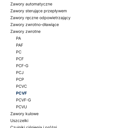
Zawory automatyczne
Zawory sterujące przepływem
Zawory ręczne odpowietrzający
Zawory zwrotno-dławiące
Zawory zwrotne
PA
PAF
PC
PCF
PCF-G
PCJ
PCP
PCVC
PCVF
PCVF-G
PCVU
Zawory kulowe
Uszczelki
Czujniki ciśnienia i próżni