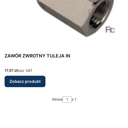
ZAWÓR ZWROTNY TULEJA IN
Cena
bez VAT
17,07 zł
Zobacz produkt
Strona
z 1