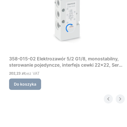
358-015-02 Elektrozawór 5/2 G1/8, monostabilny,
sterowanie pojedyncze, interfejs cewki 22×22, Seria
3 Camozzi
Cena
bez VAT
202,23 zł
Do koszyka