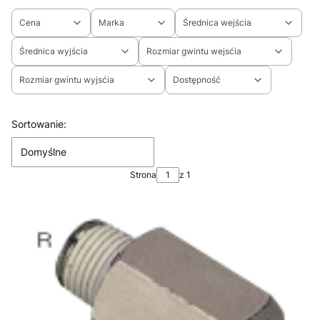
Cena
Marka
Średnica wejścia
Średnica wyjścia
Rozmiar gwintu wejsćia
Rozmiar gwintu wyjsćia
Dostępność
Koniec filtrów
Lista produktów
Sortowanie:
Domyślne
Strona
z 1