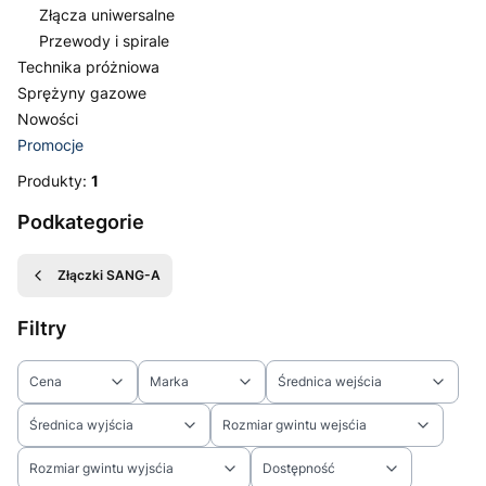
Złącza uniwersalne
Przewody i spirale
Technika próżniowa
Sprężyny gazowe
Nowości
Promocje
Koniec menu
Produkty:
1
Podkategorie
Złączki SANG-A
Filtry
Cena
Marka
Średnica wejścia
Średnica wyjścia
Rozmiar gwintu wejsćia
Rozmiar gwintu wyjsćia
Dostępność