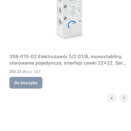
358-015-02 Elektrozawór 5/2 G1/8, monostabilny,
sterowanie pojedyncze, interfejs cewki 22×22, Seria
3 Camozzi
Cena
bez VAT
202,23 zł
Do koszyka