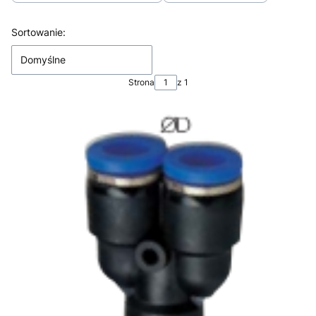
Koniec filtrów
Lista produktów
Sortowanie:
Domyślne
Strona
z 1