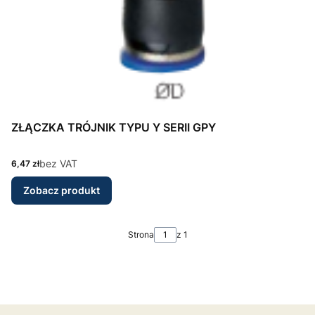
ZŁĄCZKA TRÓJNIK TYPU Y SERII GPY
Cena
bez VAT
6,47 zł
Zobacz produkt
Strona
z 1