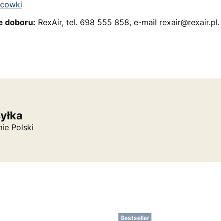
cowki
e doboru:
RexAir, tel. 698 555 858, e-mail rexair@rexair.pl.
syłka
nie Polski
Bestseller