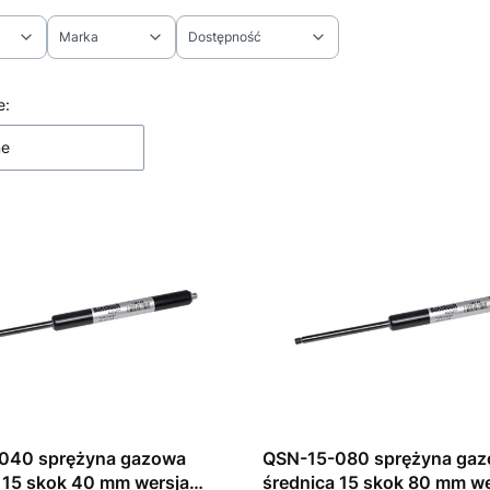
Marka
Dostępność
ltrów
 produktów
e:
ne
040 sprężyna gazowa
QSN-15-080 sprężyna ga
 15 skok 40 mm wersja
średnica 15 skok 80 mm we