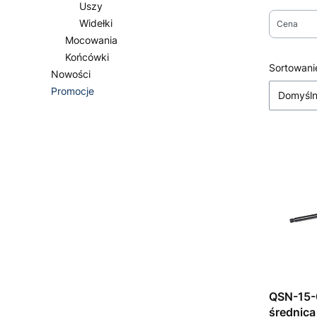
Uszy
Widełki
Cena
Mocowania
Koniec fi
Końcówki
Lista
Sortowani
Nowości
Promocje
Domyśl
Koniec menu
QSN-15-
średnica