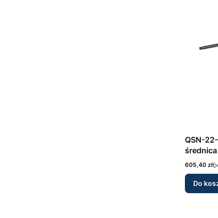
QSN-22-
średnica
nierdze
Cena
b
605,40 zł
Do kos