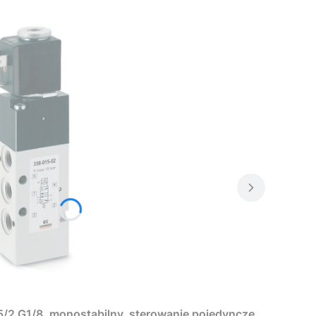
/2 G1/8, monostabilny, sterowanie pojedyncze,