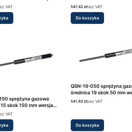
wna INOX 316L Bansbach
nierdzewna INOX 316L Ba
ez VAT
Cena
bez VAT
547,42 zł
zyka
Do koszyka
QSN-19-050 sprężyna ga
średnica 19 skok 50 mm we
150 sprężyna gazowa
nierdzewna INOX 316L Ba
Cena
bez VAT
541,82 zł
 15 skok 150 mm wersja
wna INOX 316L Bansbach
ez VAT
zyka
Do koszyka