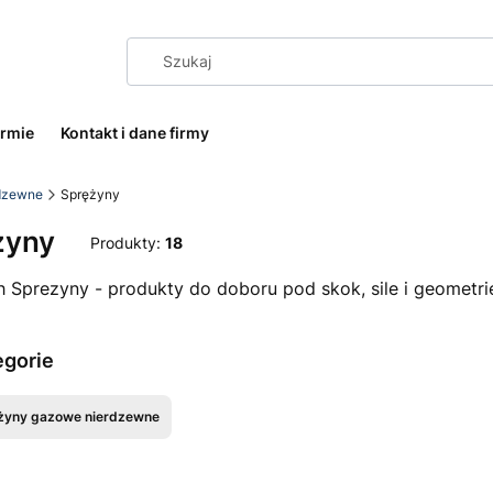
irmie
Kontakt i dane firmy
dzewne
Sprężyny
żyny
Produkty:
18
 Sprezyny - produkty do doboru pod skok, sile i geometrie 
egorie
żyny gazowe nierdzewne