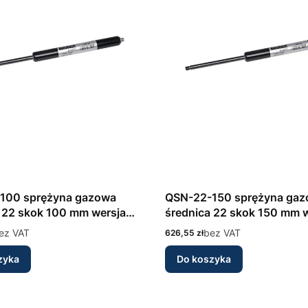
100 sprężyna gazowa
QSN-22-150 sprężyna ga
 22 skok 100 mm wersja
średnica 22 skok 150 mm 
wna INOX 316L Bansbach
nierdzewna INOX 316L Ba
ez VAT
Cena
bez VAT
626,55 zł
zyka
Do koszyka