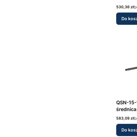
nierdze
Cena
b
530,36 zł
Do kos
QSN-15-
średnica
nierdze
Cena
b
583,09 zł
Do kos