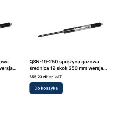
zowa
QSN-19-250 sprężyna gazowa
wersja
średnica 19 skok 250 mm wersja
nsbach
nierdzewna INOX 316L Bansbach
Cena
bez VAT
655,23 zł
Do koszyka