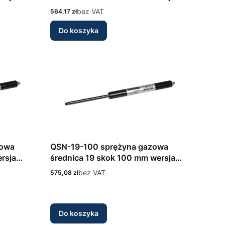
nsbach
nierdzewna INOX 316L Bansbach
Cena
bez VAT
564,17 zł
Do koszyka
zowa
QSN-19-100 sprężyna gazowa
rsja
średnica 19 skok 100 mm wersja
nsbach
nierdzewna INOX 316L Bansbach
Cena
bez VAT
575,08 zł
Do koszyka