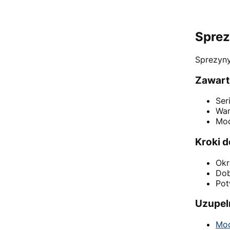
Sprez
Sprezyny
Zawart
Ser
War
Mod
Kroki 
Okr
Dob
Pot
Uzupel
Mo