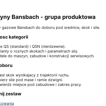
yny Bansbach - grupa produktowa
 gazowe Bansbach do doboru pod srednice, skok i sile.
osc kategorii
ie QS (standard) i QSN (nierdzewne).
ianty o roznych skokach i parametrach sily.
ele do maszyn, zabudow i konstrukcji serwisowych.
doboru
esl skok wynikajacy z trajektorii ruchu.
ierz sile pod mase i ramie dzwigni.
wierdz miejsce pod zabudowe i zakres pracy.
nij zestaw
cowania