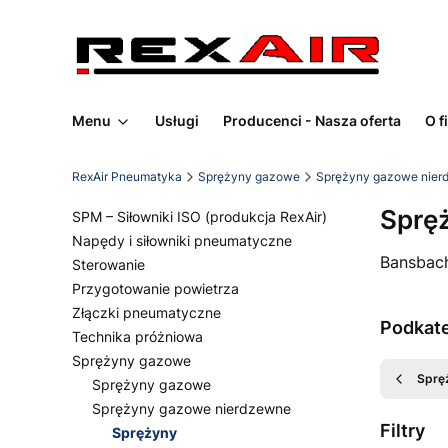
Menu
Usługi
Producenci - Nasza oferta
O f
RexAir Pneumatyka
Sprężyny gazowe
Sprężyny gazowe nier
Sprę
SPM – Siłowniki ISO (produkcja RexAir)
Napędy i siłowniki pneumatyczne
Bansbach
Sterowanie
Przygotowanie powietrza
Złączki pneumatyczne
Podkat
Technika próżniowa
Sprężyny gazowe
Sprę
Sprężyny gazowe
Sprężyny gazowe nierdzewne
Filtry
Sprężyny