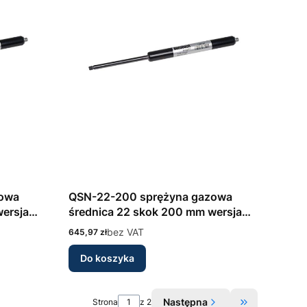
zowa
QSN-22-200 sprężyna gazowa
wersja
średnica 22 skok 200 mm wersja
nsbach
nierdzewna INOX 316L Bansbach
Cena
bez VAT
645,97 zł
Do koszyka
Następna
Strona
z 2