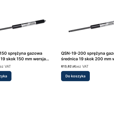
150 sprężyna gazowa
QSN-19-200 sprężyna ga
 19 skok 150 mm wersja
średnica 19 skok 200 mm 
wna INOX 316L Bansbach
nierdzewna INOX 316L Ba
ez VAT
Cena
bez VAT
613,62 zł
zyka
Do koszyka