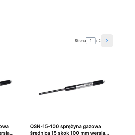
Strona
z 2
Następne pro
zowa
QSN-15-100 sprężyna gazowa
rsja
średnica 15 skok 100 mm wersja