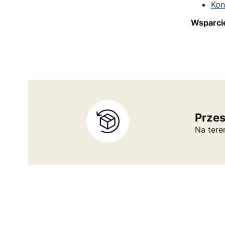
Kon
Wsparci
Prze
Na tere