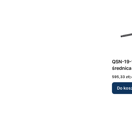
QSN-19-
średnica
nierdze
Cena
b
595,33 zł
Do kos