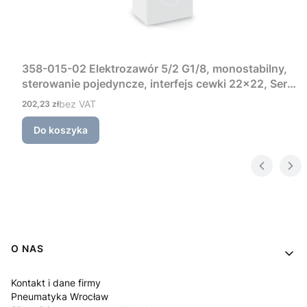
358-015-02 Elektrozawór 5/2 G1/8, monostabilny,
sterowanie pojedyncze, interfejs cewki 22×22, Seria
3 Camozzi
Cena
bez VAT
202,23 zł
Do koszyka
Linki w stopce
O NAS
Kontakt i dane firmy
Pneumatyka Wrocław