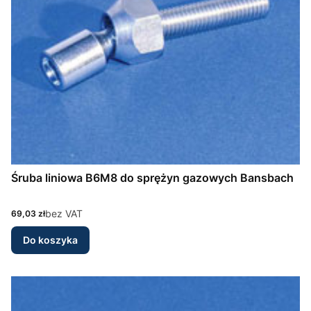
Śruba liniowa B6M8 do sprężyn gazowych Bansbach
Cena
bez VAT
69,03 zł
Do koszyka