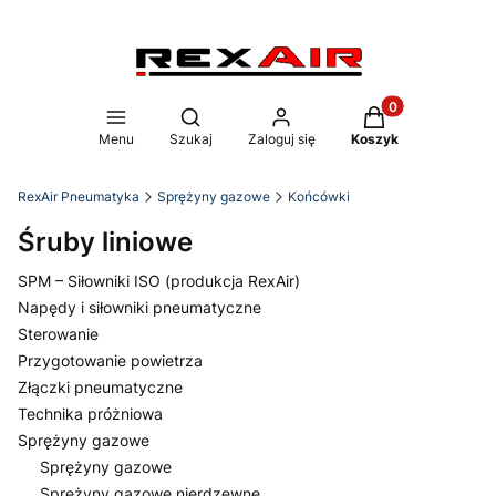
Produkty w koszy
Otwórz wyszukiwarkę
Menu
Szukaj
Zaloguj się
Koszyk
RexAir Pneumatyka
Sprężyny gazowe
Końcówki
Śruby liniowe
SPM – Siłowniki ISO (produkcja RexAir)
Napędy i siłowniki pneumatyczne
Sterowanie
Przygotowanie powietrza
Złączki pneumatyczne
Technika próżniowa
Sprężyny gazowe
Sprężyny gazowe
Sprężyny gazowe nierdzewne