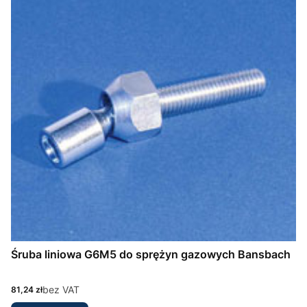
Śruba liniowa G6M5 do sprężyn gazowych Bansbach
Cena
bez VAT
81,24 zł