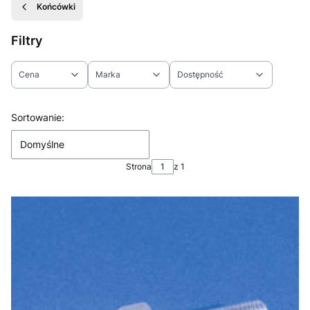
Końcówki
Filtry
Cena
Marka
Dostępność
Koniec filtrów
Lista produktów
Sortowanie:
Domyślne
Strona
z 1