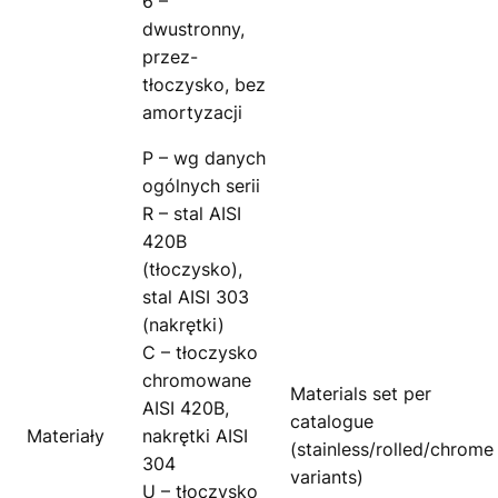
6 –
dwustronny,
przez-
tłoczysko, bez
amortyzacji
P – wg danych
ogólnych serii
R – stal AISI
420B
(tłoczysko),
stal AISI 303
(nakrętki)
C – tłoczysko
chromowane
Materials set per
AISI 420B,
catalogue
Materiały
nakrętki AISI
(stainless/rolled/chrome
304
variants)
U – tłoczysko