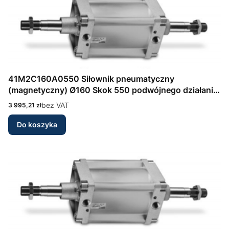
41M2C160A0550 Siłownik pneumatyczny
(magnetyczny) Ø160 Skok 550 podwójnego działania,
amortyzacja przód/tył Seria 41 wg DIN/ISO 6431
Cena
bez VAT
3 995,21 zł
Camozzi
Do koszyka