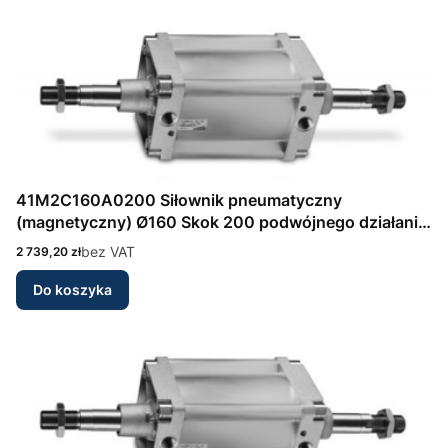
41M2C160A0200 Siłownik pneumatyczny
(magnetyczny) Ø160 Skok 200 podwójnego działania,
amortyzacja przód/tył Seria 41 wg DIN/ISO 6431
Cena
bez VAT
2 739,20 zł
Camozzi
Do koszyka