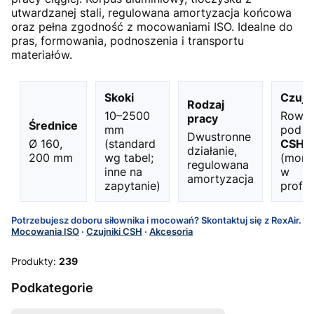
utwardzanej stali, regulowana amortyzacja końcowa
oraz pełna zgodność z mocowaniami ISO. Idealne do
pras, formowania, podnoszenia i transportu
materiałów.
Skoki
Czujni
Rodzaj
10–2500
Rowki
pracy
Średnice
mm
pod
Dwustronne
Ø 160,
(standard
CSH
działanie,
200 mm
wg tabel;
(mont
regulowana
inne na
w
amortyzacja
zapytanie)
profil
Potrzebujesz doboru siłownika i mocowań? Skontaktuj się z RexAir.
Mocowania ISO
·
Czujniki CSH
·
Akcesoria
Produkty:
239
Podkategorie