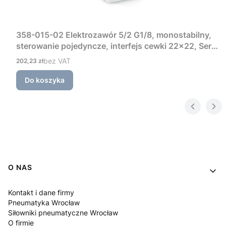
358-015-02 Elektrozawór 5/2 G1/8, monostabilny,
sterowanie pojedyncze, interfejs cewki 22×22, Seria
3 Camozzi
Cena
bez VAT
202,23 zł
Do koszyka
Linki w stopce
O NAS
Kontakt i dane firmy
Pneumatyka Wrocław
Siłowniki pneumatyczne Wrocław
O firmie