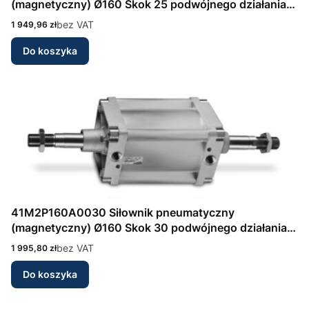
(magnetyczny) Ø160 Skok 25 podwójnego działania,
amortyzacja przód/tył Seria 41 wg DIN/ISO 6431
Cena
bez VAT
1 949,96 zł
Camozzi
Do koszyka
41M2P160A0030 Siłownik pneumatyczny
(magnetyczny) Ø160 Skok 30 podwójnego działania,
amortyzacja przód/tył Seria 41 wg DIN/ISO 6431
Cena
bez VAT
1 995,80 zł
Camozzi
Do koszyka