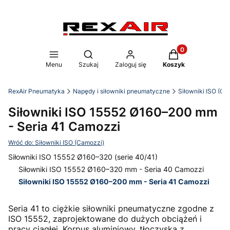
Produkty w koszy
Otwórz wyszukiwarkę
Menu
Szukaj
Zaloguj się
Koszyk
RexAir Pneumatyka
Napędy i siłowniki pneumatyczne
Siłowniki ISO (Ca
Siłowniki ISO 15552 Ø160–200 mm
- Seria 41 Camozzi
Wróć do: Siłowniki ISO (Camozzi)
Siłowniki ISO 15552 Ø160–320 (serie 40/41)
Siłowniki ISO 15552 Ø160–320 mm - Seria 40 Camozzi
Siłowniki ISO 15552 Ø160–200 mm - Seria 41 Camozzi
Koniec menu
Seria 41 to ciężkie siłowniki pneumatyczne zgodne z
ISO 15552, zaprojektowane do dużych obciążeń i
pracy ciągłej. Korpus aluminiowy, tłoczyska z