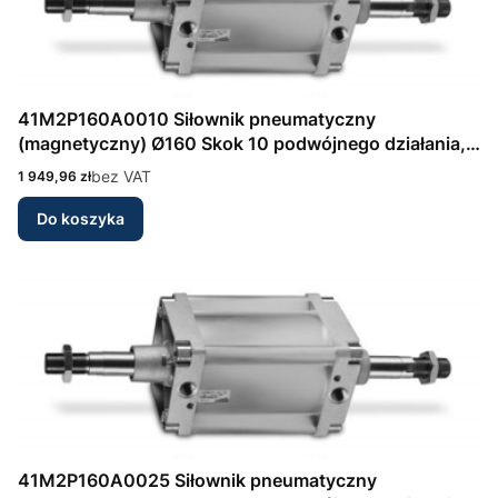
41M2P160A0010 Siłownik pneumatyczny
(magnetyczny) Ø160 Skok 10 podwójnego działania,
amortyzacja przód/tył Seria 41 wg DIN/ISO 6431
Cena
bez VAT
1 949,96 zł
Camozzi
Do koszyka
41M2P160A0025 Siłownik pneumatyczny