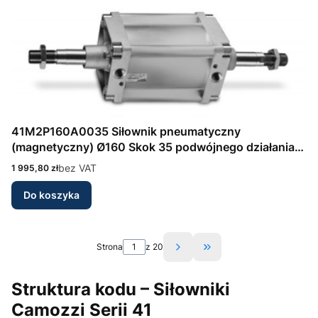
41M2P160A0035 Siłownik pneumatyczny
(magnetyczny) Ø160 Skok 35 podwójnego działania,
amortyzacja przód/tył Seria 41 wg DIN/ISO 6431
Cena
bez VAT
1 995,80 zł
Camozzi
Do koszyka
Strona
z 20
Przejdź do ostatniej s
Struktura kodu – Siłowniki
Camozzi Serii 41