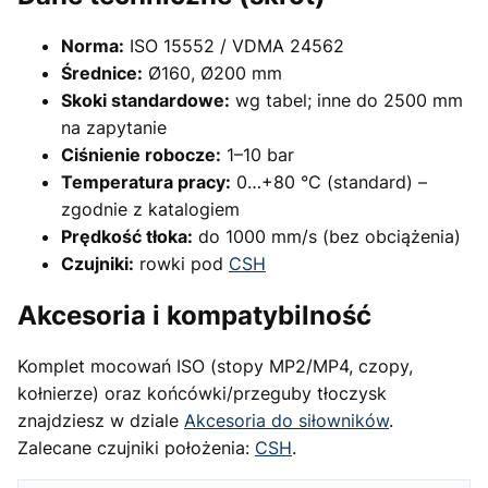
Norma:
ISO 15552 / VDMA 24562
Średnice:
Ø160, Ø200 mm
Skoki standardowe:
wg tabel; inne do 2500 mm
na zapytanie
Ciśnienie robocze:
1–10 bar
Temperatura pracy:
0…+80 °C (standard) –
zgodnie z katalogiem
Prędkość tłoka:
do 1000 mm/s (bez obciążenia)
Czujniki:
rowki pod
CSH
Akcesoria i kompatybilność
Komplet mocowań ISO (stopy MP2/MP4, czopy,
kołnierze) oraz końcówki/przeguby tłoczysk
znajdziesz w dziale
Akcesoria do siłowników
.
Zalecane czujniki położenia:
CSH
.