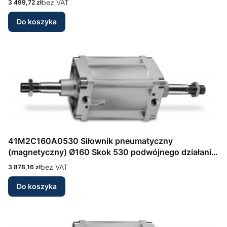
Cena
bez VAT
3 499,72 zł
Camozzi
Do koszyka
41M2C160A0530 Siłownik pneumatyczny
(magnetyczny) Ø160 Skok 530 podwójnego działania,
amortyzacja przód/tył Seria 41 wg DIN/ISO 6431
Cena
bez VAT
3 878,16 zł
Camozzi
Do koszyka