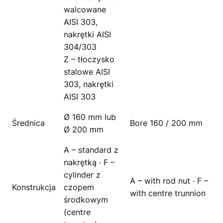
walcowane
AISI 303,
nakrętki AISI
304/303
Z – tłoczysko
stalowe AISI
303, nakrętki
AISI 303
Ø 160 mm lub
Średnica
Bore 160 / 200 mm
Ø 200 mm
A – standard z
nakrętką · F –
cylinder z
A – with rod nut · F –
Konstrukcja
czopem
with centre trunnion
środkowym
(centre