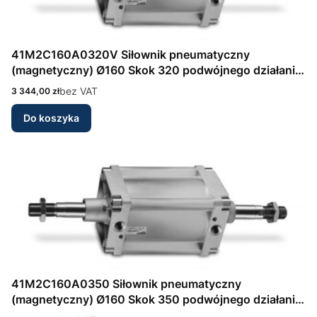
41M2C160A0320V Siłownik pneumatyczny
(magnetyczny) Ø160 Skok 320 podwójnego działania,
amortyzacja przód/tył Seria 41 wg DIN/ISO 6431
Cena
bez VAT
3 344,00 zł
Camozzi
Do koszyka
41M2C160A0350 Siłownik pneumatyczny
(magnetyczny) Ø160 Skok 350 podwójnego działania,
amortyzacja przód/tył Seria 41 wg DIN/ISO 6431