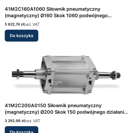
41M2C160A1060 Siłownik pneumatyczny
(magnetyczny) Ø160 Skok 1060 podwójnego
działania, amortyzacja przód/tył Seria 41 wg DIN/ISO
Cena
bez VAT
5 622,74 zł
6431 Camozzi
Do koszyka
41M2C200A0150 Siłownik pneumatyczny
(magnetyczny) Ø200 Skok 150 podwójnego działania,
amortyzacja przód/tył Seria 41 wg DIN/ISO 6431
Cena
bez VAT
3 292,98 zł
Camozzi
Do koszyka