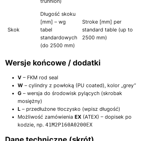
trunnion)
Długość skoku
[mm] – wg
Stroke [mm] per
Skok
tabel
standard table (up to
standardowych
2500 mm)
(do 2500 mm)
Wersje końcowe / dodatki
V
– FKM rod seal
W
– cylindry z powłoką (PU coated), kolor „grey”
G
– wersja do środowisk pylących (skrobak
mosiężny)
L
– przedłużone tłoczysko (wpisz długość)
Możliwość zamówienia
EX
(ATEX) – dopisek po
kodzie, np.
41M2P160A0200EX
Dane techniczne (skrót)