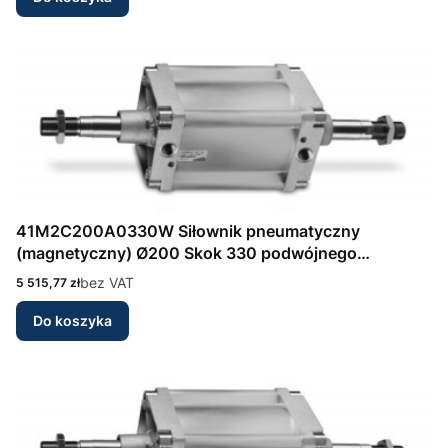
41M2C200A0330W Siłownik pneumatyczny
(magnetyczny) Ø200 Skok 330 podwójnego
działania, amortyzacja przód/tył Seria 41 wg DIN/ISO
Cena
bez VAT
5 515,77 zł
6431 Camozzi
Do koszyka