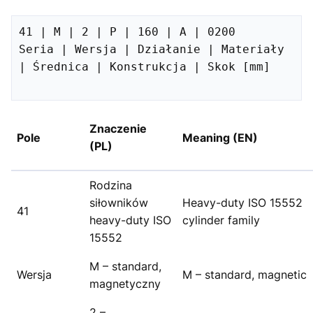
41 | M | 2 | P | 160 | A | 0200

Seria | Wersja | Działanie | Materiały 
| Średnica | Konstrukcja | Skok [mm]

Znaczenie
Pole
Meaning (EN)
(PL)
Rodzina
siłowników
Heavy-duty ISO 15552
41
heavy-duty ISO
cylinder family
15552
M – standard,
Wersja
M – standard, magnetic
magnetyczny
2 –