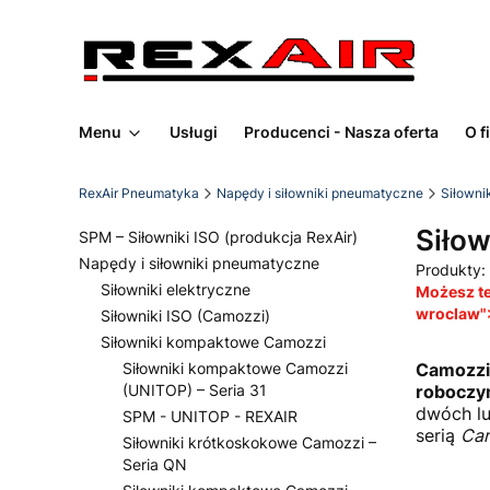
Menu
Usługi
Producenci - Nasza oferta
O f
RexAir Pneumatyka
Napędy i siłowniki pneumatyczne
Siłowni
Siłow
SPM – Siłowniki ISO (produkcja RexAir)
Napędy i siłowniki pneumatyczne
Produkty:
Siłowniki elektryczne
Możesz te
wroclaw">
Siłowniki ISO (Camozzi)
Siłowniki kompaktowe Camozzi
Siłowniki kompaktowe Camozzi
Camozzi 
(UNITOP) – Seria 31
roboczy
dwóch lu
SPM - UNITOP - REXAIR
serią
Cam
Siłowniki krótkoskokowe Camozzi –
Seria QN