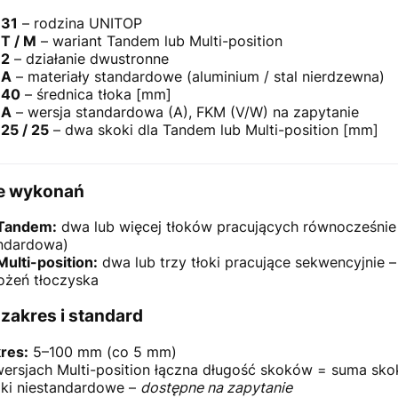
31
– rodzina UNITOP
T / M
– wariant Tandem lub Multi-position
2
– działanie dwustronne
A
– materiały standardowe (aluminium / stal nierdzewna)
40
– średnica tłoka [mm]
A
– wersja standardowa (A), FKM (V/W) na zapytanie
25 / 25
– dwa skoki dla Tandem lub Multi-position [mm]
e wykonań
Tandem:
dwa lub więcej tłoków pracujących równocześnie
ndardowa)
Multi-position:
dwa lub trzy tłoki pracujące sekwencyjnie 
ożeń tłoczyska
 zakres i standard
res:
5–100 mm (co 5 mm)
ersjach Multi-position łączna długość skoków = suma sk
ki niestandardowe –
dostępne na zapytanie