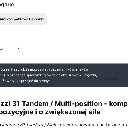
egorie
wniki kompaktowe Camozzi
ść
ltrów
 produktów
rótszej frazy lub innego zapisu (bez myślników/znaków
Pneumatyka
ch). Możesz też sprawdzić główne działy: Siłowniki, Złączki,
Wrocław
 Zawory lub przejdź do strony:
zi 31 Tandem / Multi-position – komp
pozycyjne i o zwiększonej sile
Camozzi 31 Tandem / Multi-position
powstała na bazie spr