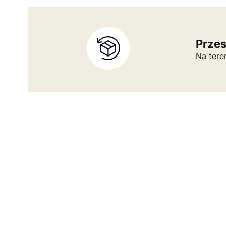
Prze
Na tere