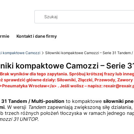
irmie
Kontakt i dane firmy
ki kompaktowe Camozzi
Siłowniki kompaktowe Camozzi – Serie 31 Tandem / M
niki kompaktowe Camozzi – Serie 31
Brak wyników dla tego zapytania. Spróbuj krótszej frazy lub inn
ż sprawdzić główne działy: Siłowniki, Złączki, Przewody, Zawory
Pneumatyka Wrocław</a> . Jeśli wolisz – napisz: rexair@rexair.
31 Tandem / Multi-position
to kompaktowe
siłowniki pn
mi
. W wersji
Tandem
zapewniają zwiększoną siłę działania
b trzech różnych położeń tłoczyska w ramach jednego n
ozzi 31 UNITOP
.