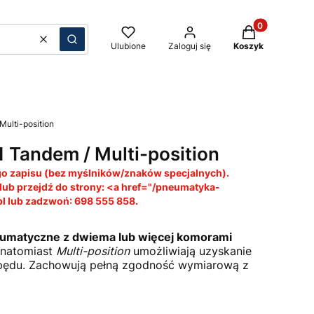
Produkty w kos
Wyczyść
Szukaj
Ulubione
Zaloguj się
Koszyk
ulti-position
 Tandem / Multi-position
ego zapisu (bez myślników/znaków specjalnych).
 lub przejdź do strony: <a href="/pneumatyka-
pl lub zadzwoń: 698 555 858.
eumatyczne z dwiema lub więcej komorami
, natomiast
Multi-position
umożliwiają uzyskanie
apędu. Zachowują pełną zgodność wymiarową z