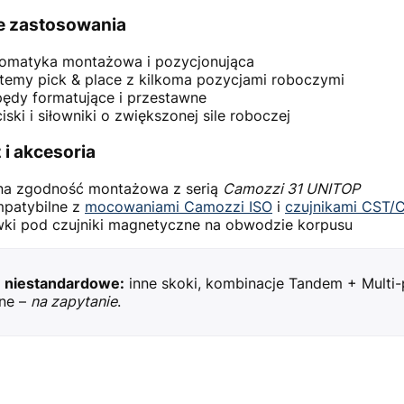
 zastosowania
omatyka montażowa i pozycjonująca
temy pick & place z kilkoma pozycjami roboczymi
ędy formatujące i przestawne
iski i siłowniki o zwiększonej sile roboczej
i akcesoria
na zgodność montażowa z serią
Camozzi 31 UNITOP
patybilne z
mocowaniami Camozzi ISO
i
czujnikami CST/
ki pod czujniki magnetyczne na obwodzie korpusu
 niestandardowe:
inne skoki, kombinacje Tandem + Multi-p
lne –
na zapytanie
.