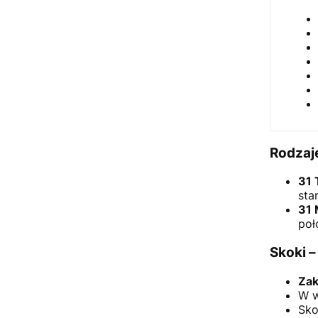
Rodzaj
31 
sta
31 
poł
Skoki –
Zak
W w
Sko