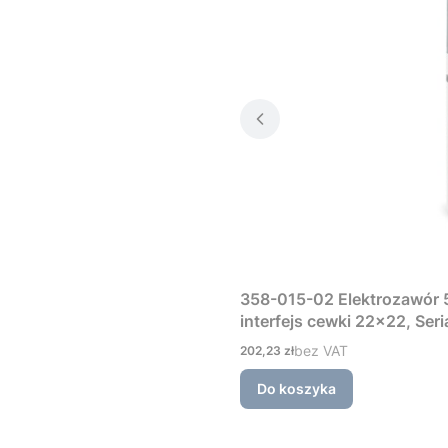
358-015-02 Elektrozawór 5
interfejs cewki 22×22, Ser
Cena
bez VAT
202,23 zł
Do koszyka