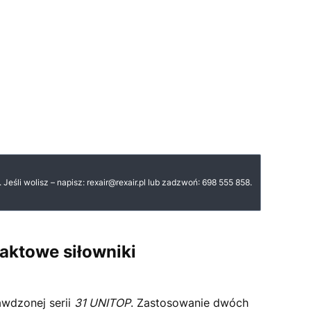
. Jeśli wolisz – napisz: rexair@rexair.pl lub zadzwoń: 698 555 858.
aktowe siłowniki
awdzonej serii
31 UNITOP
. Zastosowanie dwóch