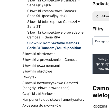
Siłowniki kompaktowe Camozzi –
Podkat
Serie QP / QPR
Siłowniki kompaktowe Camozzi –
Serie QL (podwójny tłok)
Siło
Siłowniki teleskopowe Camozzi –
Seria ST
Filtry
Siłowniki kompaktowe prowadzone
Camozzi – Serie RPA
Dostępno
Siłowniki kompaktowe Camozzi –
Serie 31 Tandem / Multi-position
Koniec fi
Siłowniki nierdzewne
Lista
Spróbuj k
Siłowniki z prowadzeniem Camozzi
specjalny
Siłowniki poza normami
Przewody,
Siłowniki obrotowe
Chwytaki
Siłowniki beztłoczyskowe Camozzi
Camoz
(napędy liniowe prowadzone)
Czujniki zbliżeniowe
wielo
Komponenty dociskowe i amortyzatory
Akcesoria do siłowników
Rodzina