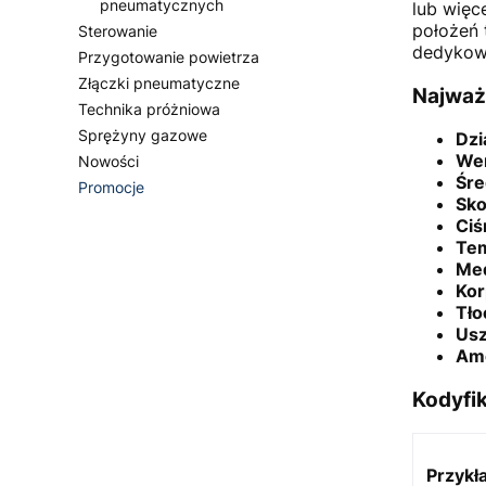
pneumatycznych
lub więc
położeń 
Sterowanie
dedykowa
Przygotowanie powietrza
Złączki pneumatyczne
Najważ
Technika próżniowa
Sprężyny gazowe
Dzi
Wer
Nowości
Śre
Promocje
Sko
Koniec menu
Ciś
Tem
Me
Kor
Tło
Usz
Amo
Kodyfik
Przykł