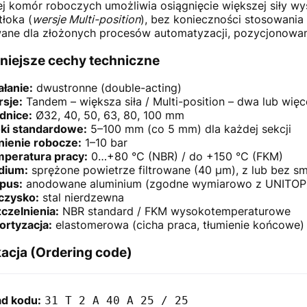
ej komór roboczych umożliwia osiągnięcie większej siły w
tłoka (
wersje Multi-position
), bez konieczności stosowani
ne dla złożonych procesów automatyzacji, pozycjonowa
niejsze cechy techniczne
ałanie:
dwustronne (double-acting)
sje:
Tandem – większa siła / Multi-position – dwa lub wię
dnice:
Ø32, 40, 50, 63, 80, 100 mm
ki standardowe:
5–100 mm (co 5 mm) dla każdej sekcji
nienie robocze:
1–10 bar
peratura pracy:
0…+80 °C (NBR) / do +150 °C (FKM)
dium:
sprężone powietrze filtrowane (40 µm), z lub bez s
pus:
anodowane aluminium (zgodne wymiarowo z UNITOP
czysko:
stal nierdzewna
czelnienia:
NBR standard / FKM wysokotemperaturowe
rtyzacja:
elastomerowa (cicha praca, tłumienie końcowe)
acja (Ordering code)
ad kodu:
31 T 2 A 40 A 25 / 25