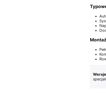
Typowe
Aut
Sys
Nap
Doc
Montaż 
Peł
Kom
Row
Wersje
specja