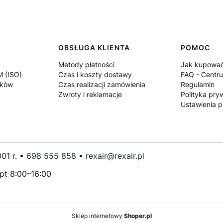
OBSŁUGA KLIENTA
POMOC
Metody płatności
Jak kupowa
M (ISO)
Czas i koszty dostawy
FAQ - Centr
ików
Czas realizacji zamówienia
Regulamin
Zwroty i reklamacje
Polityka pry
Ustawienia p
01 r. •
698 555 858
•
rexair@rexair.pl
–pt 8:00–16:00
Sklep internetowy
Shoper.pl