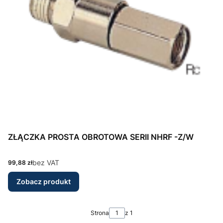
ZŁĄCZKA PROSTA OBROTOWA SERII NHRF -Z/W
Cena
bez VAT
99,88 zł
Zobacz produkt
Strona
z 1