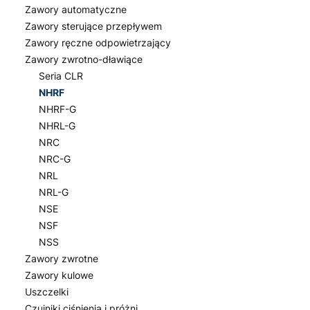
Zawory automatyczne
Zawory sterujące przepływem
Zawory ręczne odpowietrzający
Zawory zwrotno-dławiące
Seria CLR
NHRF
NHRF-G
NHRL-G
NRC
NRC-G
NRL
NRL-G
NSE
NSF
NSS
Zawory zwrotne
Zawory kulowe
Uszczelki
Czujniki ciśnienia i próżni