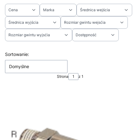
Cena
Marka
Średnica wejścia
Średnica wyjścia
Rozmiar gwintu wejsćia
Rozmiar gwintu wyjsćia
Dostępność
Koniec filtrów
Lista produktów
Sortowanie:
Domyślne
Strona
z 1