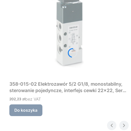
358-015-02 Elektrozawór 5/2 G1/8, monostabilny,
sterowanie pojedyncze, interfejs cewki 22×22, Seria
3 Camozzi
Cena
bez VAT
202,23 zł
Do koszyka