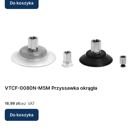
Do koszyka
VTCF-0080N-M5M Przyssawka okrągła
Cena
bez VAT
16,99 zł
Do koszyka