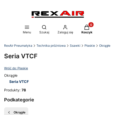
Produkty w koszy
Otwórz wyszukiwarkę
Menu
Szukaj
Zaloguj się
Koszyk
RexAir Pneumatyka
Technika próżniowa
Ssawki
Płaskie
Okrągłe
Seria VTCF
Wróć do: Płaskie
Okrągłe
Seria VTCF
Koniec menu
Produkty:
78
Podkategorie
Okrągłe