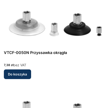
VTCF-0050N Przyssawka okrągła
Cena
bez VAT
7,38 zł
Do koszyka