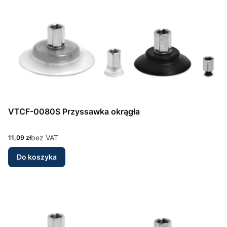
VTCF-0080S Przyssawka okrągła
Cena
bez VAT
11,09 zł
Do koszyka