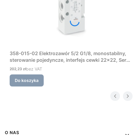
358-015-02 Elektrozawór 5/2 G1/8, monostabilny,
sterowanie pojedyncze, interfejs cewki 22×22, Seria
3 Camozzi
Cena
bez VAT
202,23 zł
Do koszyka
Linki w stopce
O NAS