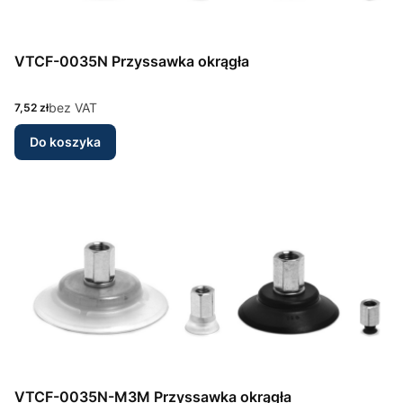
VTCF-0035N Przyssawka okrągła
Cena
bez VAT
7,52 zł
Do koszyka
VTCF-0035N-M3M Przyssawka okrągła