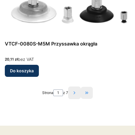
VTCF-0080S-M5M Przyssawka okrągła
Cena
bez VAT
20,11 zł
Do koszyka
Strona
z 7
Przejdź do ostatniej st