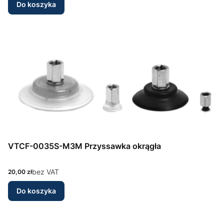
Do koszyka
VTCF-0035S-M3M Przyssawka okrągła
Cena
bez VAT
20,00 zł
Do koszyka