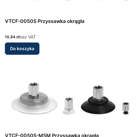
VTCF-0050S Przyssawka okrągła
Cena
bez VAT
10,84 zł
Do koszyka
VTCF-0050S-M5M Przyssawka okrągła