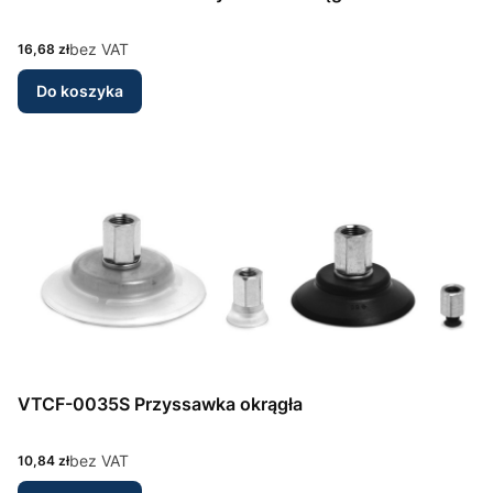
Cena
bez VAT
16,68 zł
Do koszyka
VTCF-0035S Przyssawka okrągła
Cena
bez VAT
10,84 zł