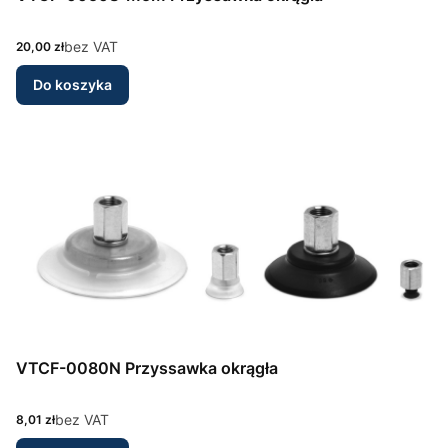
Cena
bez VAT
20,00 zł
Do koszyka
VTCF-0080N Przyssawka okrągła
Cena
bez VAT
8,01 zł