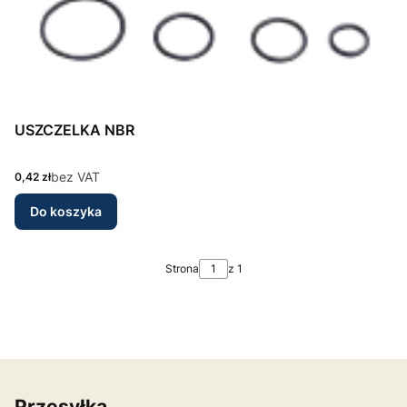
USZCZELKA NBR
Cena
bez VAT
0,42 zł
Do koszyka
Strona
z 1
Przesyłka