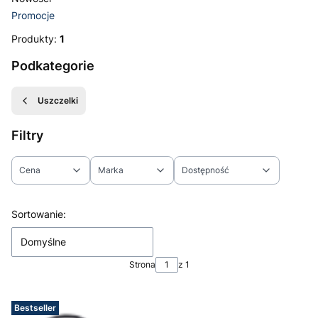
Promocje
Koniec menu
Produkty:
1
Podkategorie
Uszczelki
Filtry
Cena
Marka
Dostępność
Koniec filtrów
Lista produktów
Sortowanie:
Domyślne
Strona
z 1
Bestseller