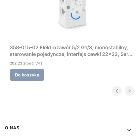
358-015-02 Elektrozawór 5/2 G1/8, monostabilny,
sterowanie pojedyncze, interfejs cewki 22×22, Seria
3 Camozzi
Cena
bez VAT
202,23 zł
Do koszyka
Linki w stopce
O NAS