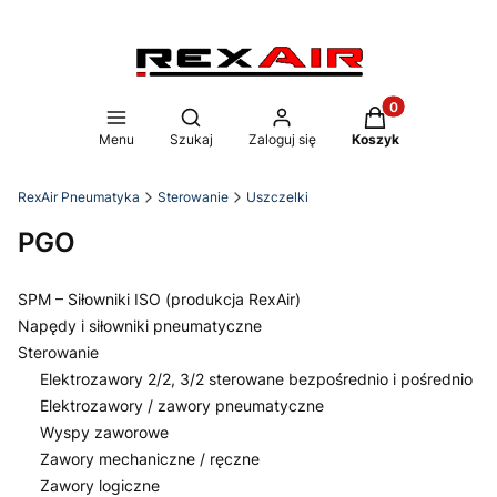
Produkty w koszy
Otwórz wyszukiwarkę
Menu
Szukaj
Zaloguj się
Koszyk
RexAir Pneumatyka
Sterowanie
Uszczelki
PGO
SPM – Siłowniki ISO (produkcja RexAir)
Napędy i siłowniki pneumatyczne
Sterowanie
Elektrozawory 2/2, 3/2 sterowane bezpośrednio i pośrednio
Elektrozawory / zawory pneumatyczne
Wyspy zaworowe
Zawory mechaniczne / ręczne
Zawory logiczne