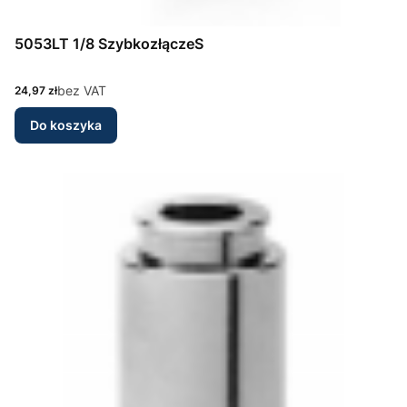
5053LT 1/8 SzybkozłączeS
Cena
bez VAT
24,97 zł
Do koszyka