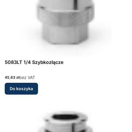
5083LT 1/4 Szybkozłącze
Cena
bez VAT
45,63 zł
Do koszyka