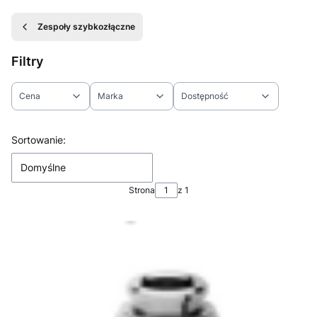
Zespoły szybkozłączne
Filtry
Cena
Marka
Dostępność
Koniec filtrów
Lista produktów
Sortowanie:
Domyślne
Strona
z 1