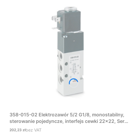
358-015-02 Elektrozawór 5/2 G1/8, monostabilny,
sterowanie pojedyncze, interfejs cewki 22×22, Seria
3 Camozzi
Cena
bez VAT
202,23 zł