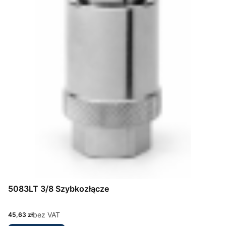
5083LT 3/8 Szybkozłącze
Cena
bez VAT
45,63 zł