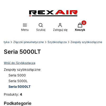
Produkty w koszy
Otwórz wyszukiwarkę
Menu
Szukaj
Zaloguj się
Koszyk
umatyka
Złączki pneumatyczne
Szybkozłącza
Zespoły szybkozłączne
Seria 5000LT
Wróć do: Szybkozłącza
Zespoły szybkozłączne
Seria 5000
Seria 5000L
Seria 5000LT
Koniec menu
Produkty:
4
Podkategorie