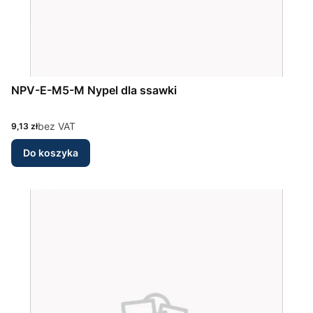
NPV-E-M5-M Nypel dla ssawki
Cena
bez VAT
9,13 zł
Do koszyka