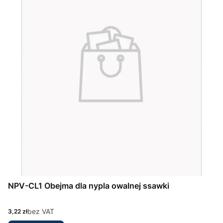
NPV-CL1 Obejma dla nypla owalnej ssawki
Cena
bez VAT
3,22 zł