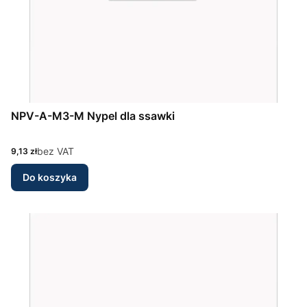
NPV-A-M3-M Nypel dla ssawki
Cena
bez VAT
9,13 zł
Do koszyka