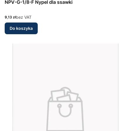
NPV-G-1/8-F Nypel dla ssawki
Cena
bez VAT
9,13 zł
Do koszyka