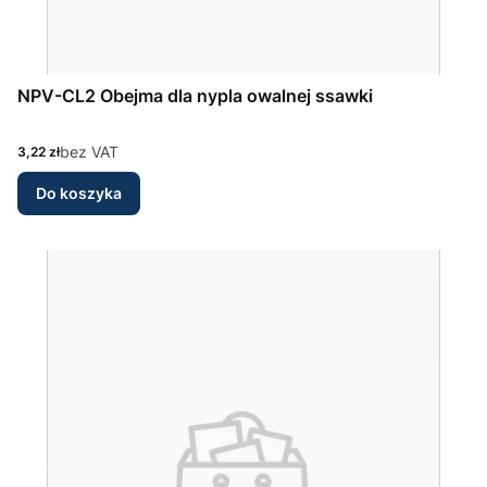
NPV-CL2 Obejma dla nypla owalnej ssawki
Cena
bez VAT
3,22 zł
Do koszyka