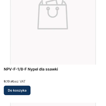
NPV-F-1/8-F Nypel dla ssawki
Cena
bez VAT
9,13 zł
Do koszyka