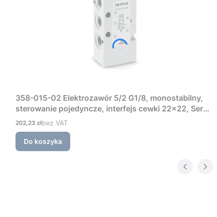
358-015-02 Elektrozawór 5/2 G1/8, monostabilny,
sterowanie pojedyncze, interfejs cewki 22×22, Seria
3 Camozzi
Cena
bez VAT
202,23 zł
Do koszyka