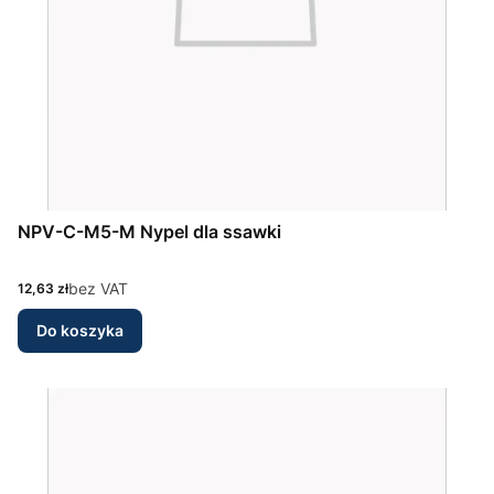
NPV-C-M5-M Nypel dla ssawki
Cena
bez VAT
12,63 zł
Do koszyka