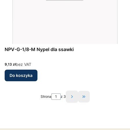
NPV-G-1/8-M Nypel dla ssawki
Cena
bez VAT
9,13 zł
Do koszyka
Strona
z 3
Przejdź do ostatniej st