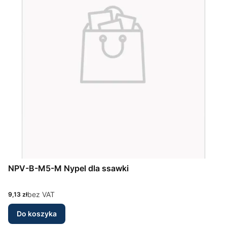
NPV-B-M5-M Nypel dla ssawki
Cena
bez VAT
9,13 zł
Do koszyka