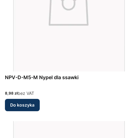
NPV-D-M5-M Nypel dla ssawki
Cena
bez VAT
8,98 zł
Do koszyka