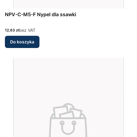
NPV-C-M5-F Nypel dla ssawki
Cena
bez VAT
12,63 zł
Do koszyka