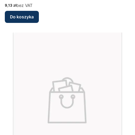
Cena
bez VAT
9,13 zł
Do koszyka