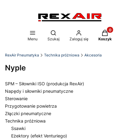
Produkty w koszy
Otwórz wyszukiwarkę
Menu
Szukaj
Zaloguj się
Koszyk
RexAir Pneumatyka
Technika próżniowa
Akcesoria
Nyple
SPM – Siłowniki ISO (produkcja RexAir)
Napędy i siłowniki pneumatyczne
Sterowanie
Przygotowanie powietrza
Złączki pneumatyczne
Technika próżniowa
Ssawki
Eżektory (efekt Venturiego)