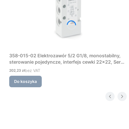
358-015-02 Elektrozawór 5/2 G1/8, monostabilny,
sterowanie pojedyncze, interfejs cewki 22×22, Seria
3 Camozzi
Cena
bez VAT
202,23 zł
Do koszyka