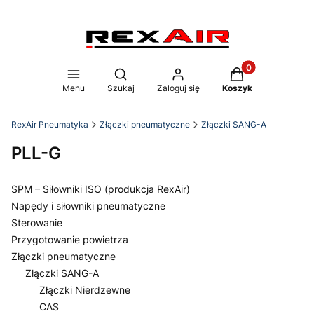
Produkty w koszy
Otwórz wyszukiwarkę
Menu
Szukaj
Zaloguj się
Koszyk
RexAir Pneumatyka
Złączki pneumatyczne
Złączki SANG-A
PLL-G
SPM – Siłowniki ISO (produkcja RexAir)
Napędy i siłowniki pneumatyczne
Sterowanie
Przygotowanie powietrza
Złączki pneumatyczne
Złączki SANG-A
Złączki Nierdzewne
CAS