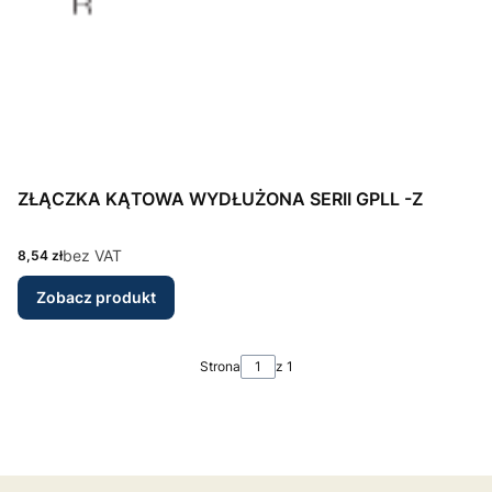
ZŁĄCZKA KĄTOWA WYDŁUŻONA SERII GPLL -Z
Cena
bez VAT
8,54 zł
Zobacz produkt
Strona
z 1