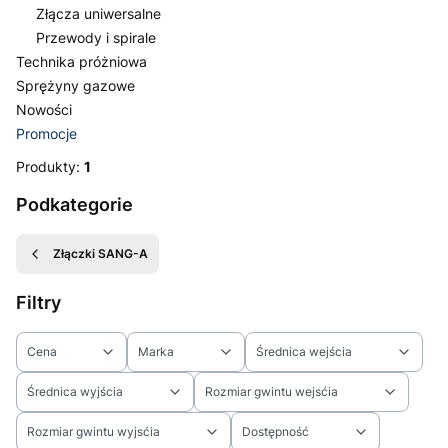
Złącza uniwersalne
Przewody i spirale
Technika próżniowa
Sprężyny gazowe
Nowości
Promocje
Koniec menu
Produkty:
1
Podkategorie
Złączki SANG-A
Filtry
Cena
Marka
Średnica wejścia
Średnica wyjścia
Rozmiar gwintu wejsćia
Rozmiar gwintu wyjsćia
Dostępność