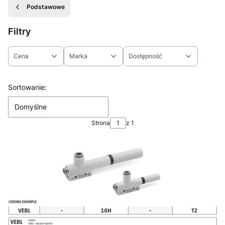
Podstawowe
Filtry
Cena
Marka
Dostępność
Koniec filtrów
Lista produktów
Sortowanie:
Domyślne
Strona
z 1