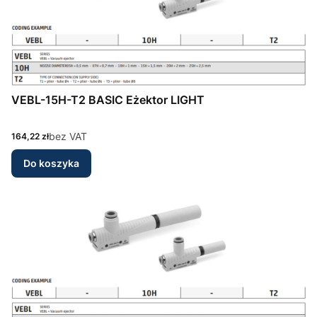
VEBL-15H-T2 BASIC Eżektor LIGHT
Cena
bez VAT
164,22 zł
Do koszyka