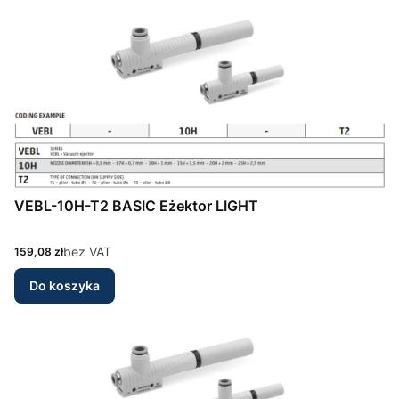
VEBL-10H-T2 BASIC Eżektor LIGHT
Cena
bez VAT
159,08 zł
Do koszyka