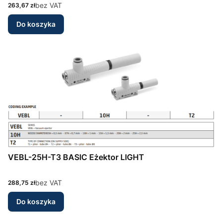
Cena
bez VAT
263,67 zł
Do koszyka
VEBL-25H-T3 BASIC Eżektor LIGHT
Cena
bez VAT
288,75 zł
Do koszyka