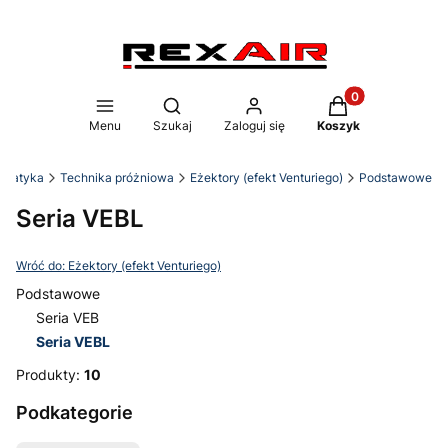
Produkty w koszy
Otwórz wyszukiwarkę
Menu
Szukaj
Zaloguj się
Koszyk
umatyka
Technika próżniowa
Eżektory (efekt Venturiego)
Podstawowe
Seria VEBL
Wróć do: Eżektory (efekt Venturiego)
Podstawowe
Seria VEB
Seria VEBL
Koniec menu
Produkty:
10
Podkategorie