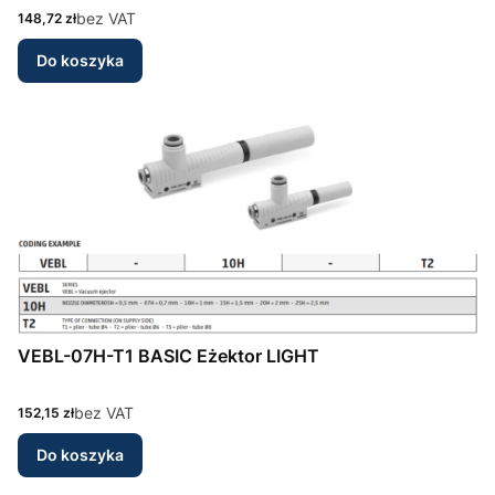
Cena
bez VAT
148,72 zł
Do koszyka
VEBL-07H-T1 BASIC Eżektor LIGHT
Cena
bez VAT
152,15 zł
Do koszyka