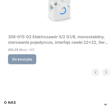
358-015-02 Elektrozawór 5/2 G1/8, monostabilny,
sterowanie pojedyncze, interfejs cewki 22×22, Seria
3 Camozzi
Cena
bez VAT
202,23 zł
Do koszyka
Linki w stopce
O NAS