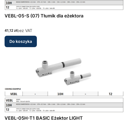
VEBL-05-S (07) Tłumik dla eżektora
Cena
bez VAT
41,12 zł
Do koszyka
VEBL-05H-T1 BASIC Eżektor LIGHT