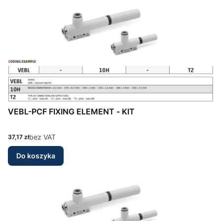
VEBL-PCF FIXING ELEMENT - KIT
Cena
bez VAT
37,17 zł
Do koszyka