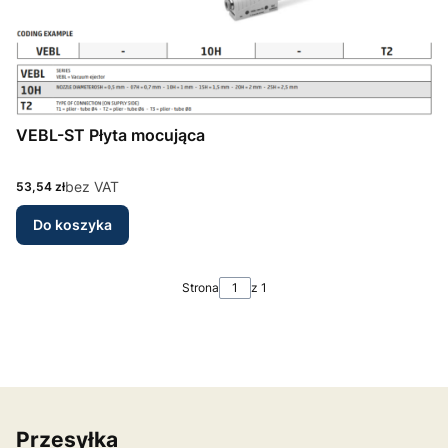
VEBL-ST Płyta mocująca
Cena
bez VAT
53,54 zł
Do koszyka
Strona
z 1
Przesyłka