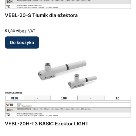
VEBL-20-S Tłumik dla eżektora
Cena
bez VAT
51,86 zł
Do koszyka
VEBL-20H-T3 BASIC Eżektor LIGHT