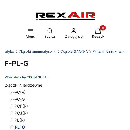
Produkty w koszy
Otwórz wyszukiwarkę
Menu
Szukaj
Zaloguj się
Koszyk
eumatyka
Złączki pneumatyczne
Złączki SANG-A
Złączki Nierdzewne
F-PL-G
Wróć do: Złączki SANG-A
Złączki Nierdzewne
F-PC(R)
F-PC-G
F-PCF(R)
F-PCJ(R)
F-PL(R)
F-PL-G