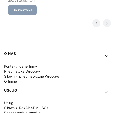
Cena
bez VAT
202,23 zł
Do koszyka
Linki w stopce
O NAS
Kontakt i dane firmy
Pneumatyka Wrocław
Siłowniki pneumatyczne Wrocław
O firmie
USŁUGI
Usługi
Siłowniki RexAir SPM (ISO)
Regeneracja siłowników