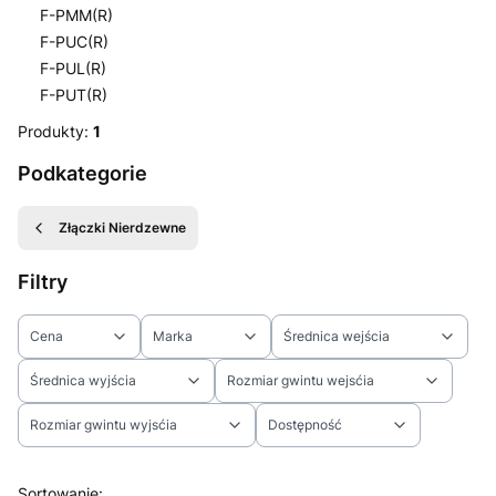
F-PMM(R)
F-PUC(R)
F-PUL(R)
F-PUT(R)
Koniec menu
Produkty:
1
Podkategorie
Złączki Nierdzewne
Filtry
Cena
Marka
Średnica wejścia
Średnica wyjścia
Rozmiar gwintu wejsćia
Rozmiar gwintu wyjsćia
Dostępność
Koniec filtrów
Lista produktów
Sortowanie: