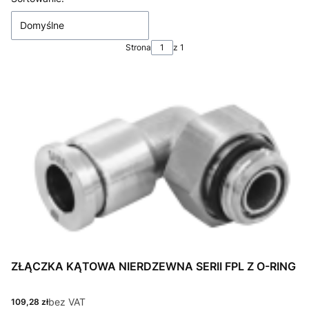
Domyślne
Strona
z 1
ZŁĄCZKA KĄTOWA NIERDZEWNA SERII FPL Z O-RING
Cena
bez VAT
109,28 zł