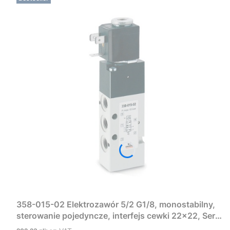
358-015-02 Elektrozawór 5/2 G1/8, monostabilny,
sterowanie pojedyncze, interfejs cewki 22×22, Seria
3 Camozzi