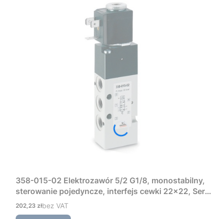
358-015-02 Elektrozawór 5/2 G1/8, monostabilny,
sterowanie pojedyncze, interfejs cewki 22×22, Seria
3 Camozzi
Cena
bez VAT
202,23 zł