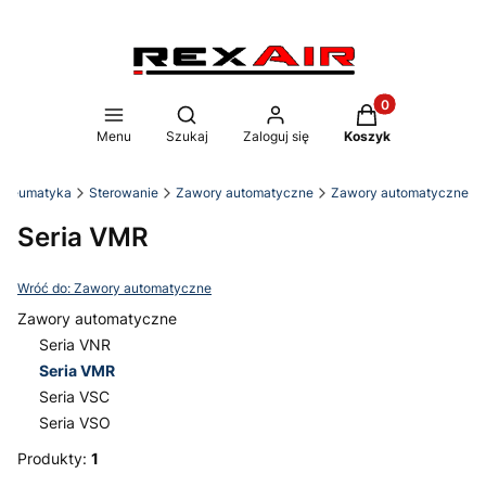
Produkty w koszy
Otwórz wyszukiwarkę
Menu
Szukaj
Zaloguj się
Koszyk
 Pneumatyka
Sterowanie
Zawory automatyczne
Zawory automatyczne
Seria VMR
Wróć do: Zawory automatyczne
Zawory automatyczne
Seria VNR
Seria VMR
Seria VSC
Seria VSO
Koniec menu
Produkty:
1