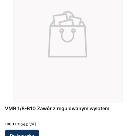
VMR 1/8-B10 Zawór z regulowanym wylotem
Cena
bez VAT
106,17 zł
Do koszyka