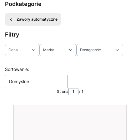
Podkategorie
Zawory automatyczne
Filtry
Cena
Marka
Dostępność
Koniec filtrów
Lista produktów
Sortowanie:
Domyślne
Strona
z 1