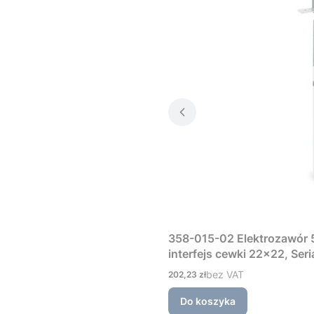
358-015-02 Elektrozawór 5
interfejs cewki 22×22, Ser
Cena
bez VAT
202,23 zł
Do koszyka