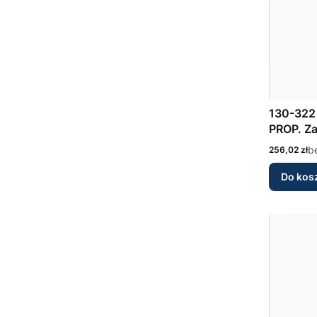
130-322 ELECT. CONTROL FO
PROP. Z
Cena
b
256,02 zł
Do kos