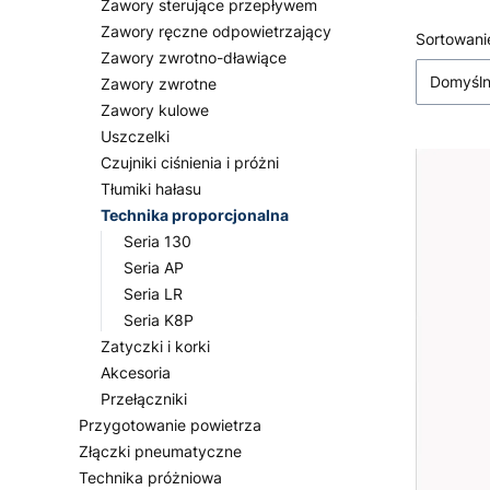
Zawory sterujące przepływem
Koniec fi
Zawory ręczne odpowietrzający
Lista
Sortowani
Zawory zwrotno-dławiące
Domyśl
Zawory zwrotne
Zawory kulowe
Uszczelki
Czujniki ciśnienia i próżni
Tłumiki hałasu
Technika proporcjonalna
Seria 130
Seria AP
Seria LR
Seria K8P
Zatyczki i korki
Akcesoria
Przełączniki
Przygotowanie powietrza
Złączki pneumatyczne
Technika próżniowa