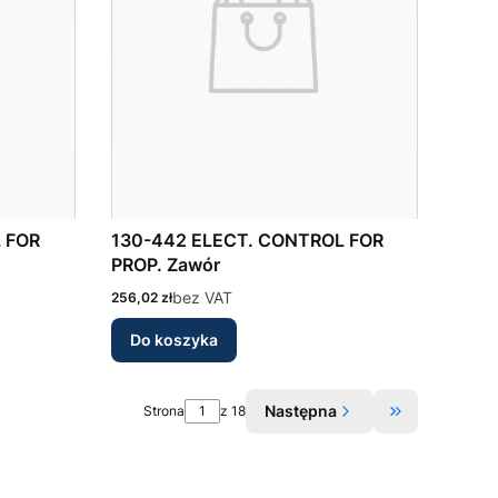
130-442 ELECT. CONTROL FOR
PROP. Zawór
Cena
bez VAT
256,02 zł
Do koszyka
Następna
Strona
z 18
Przejdź do os