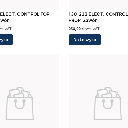
130-222 ELECT. CONTROL FOR
awór
PROP. Zawór
ez VAT
Cena
bez VAT
256,02 zł
zyka
Do koszyka