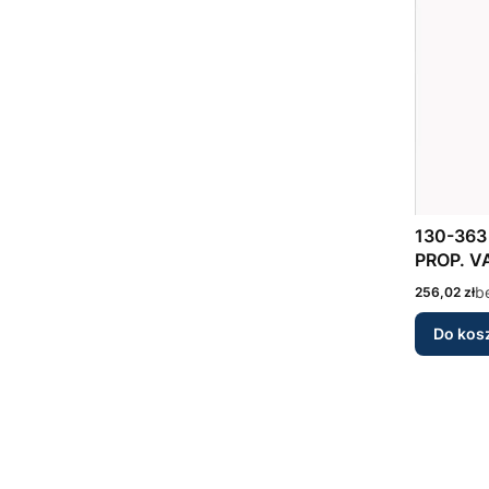
130-363 ELECT. CONTROL FO
PROP. V
Cena
b
256,02 zł
Do kos