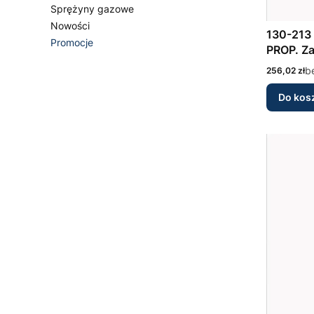
Sprężyny gazowe
Nowości
130-213 ELECT. CONTROL FOR
Promocje
PROP. Z
Koniec menu
Cena
b
256,02 zł
Do kos