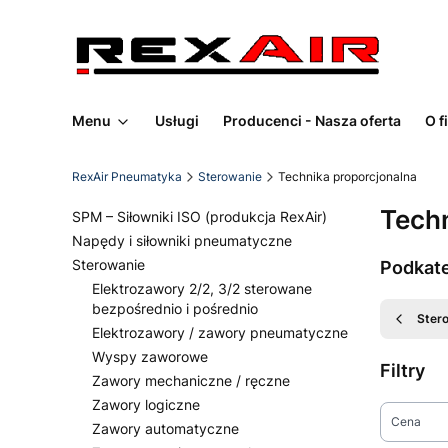
Menu
Usługi
Producenci - Nasza oferta
O f
RexAir Pneumatyka
Sterowanie
Technika proporcjonalna
Techn
SPM – Siłowniki ISO (produkcja RexAir)
Napędy i siłowniki pneumatyczne
Sterowanie
Podkat
Elektrozawory 2/2, 3/2 sterowane
bezpośrednio i pośrednio
Ster
Elektrozawory / zawory pneumatyczne
Wyspy zaworowe
Filtry
Zawory mechaniczne / ręczne
Zawory logiczne
Cena
Zawory automatyczne