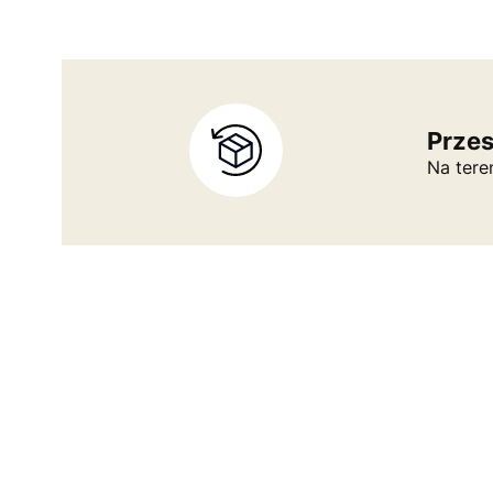
Prze
Na tere