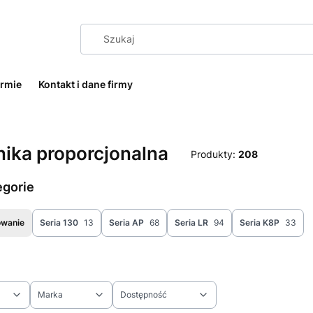
irmie
Kontakt i dane firmy
ika proporcjonalna
Produkty:
208
egorie
owanie
Seria 130
13
Seria AP
68
Seria LR
94
Seria K8P
33
Marka
Dostępność