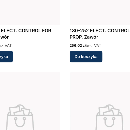
OR
130-252 ELECT. CONTROL FOR
awór
PROP. Zawór
ez VAT
Cena
bez VAT
256,02 zł
zyka
Do koszyka