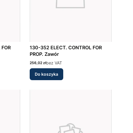
130-352 ELECT. CONTROL FOR
PROP. Zawór
Cena
bez VAT
256,02 zł
Do koszyka