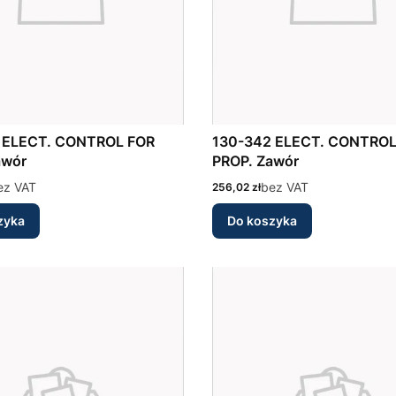
R
130-342 ELECT. CONTROL FOR
awór
PROP. Zawór
ez VAT
Cena
bez VAT
256,02 zł
zyka
Do koszyka