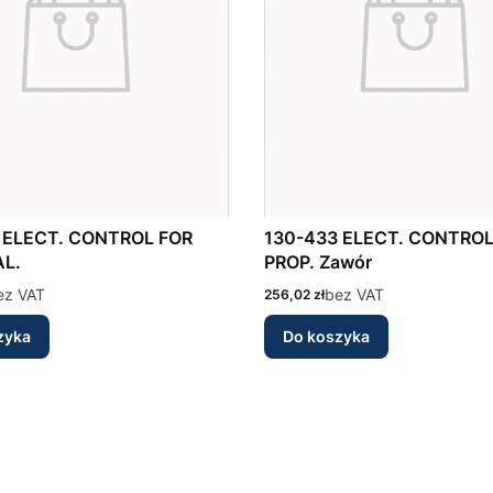
R
130-433 ELECT. CONTROL FOR
AL.
PROP. Zawór
ez VAT
Cena
bez VAT
256,02 zł
zyka
Do koszyka