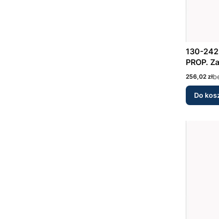
130-242 ELECT. CONTROL F
PROP. Z
Cena
b
256,02 zł
Do kos