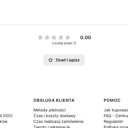
0.00
Liczba ocen: 0
Oceń i opisz
OBSŁUGA KLIENTA
POMOC
Metody płatności
Jak kupowa
M (ISO)
Czas i koszty dostawy
FAQ - Centr
ików
Czas realizacji zamówienia
Regulamin
Zwroty i reklamacje
Polityka pry