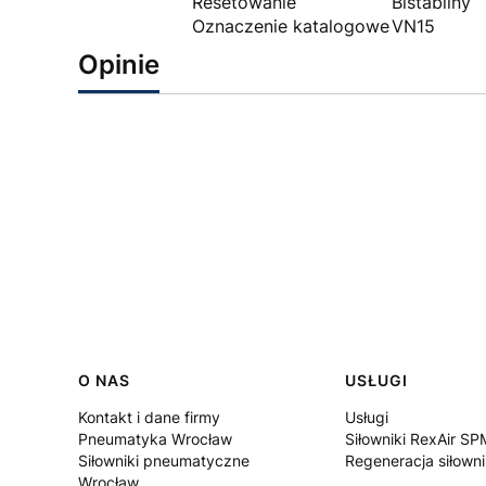
Resetowanie
Bistabilny
Oznaczenie katalogowe
VN15
Opinie
Linki w stopce
O NAS
USŁUGI
Kontakt i dane firmy
Usługi
Pneumatyka Wrocław
Siłowniki RexAir SP
Siłowniki pneumatyczne
Regeneracja siłown
Wrocław