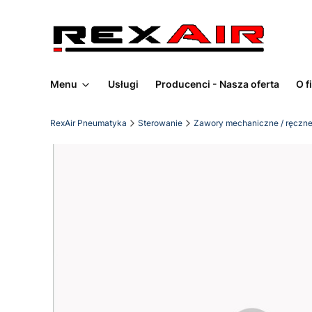
Menu
Usługi
Producenci - Nasza oferta
O f
RexAir Pneumatyka
Sterowanie
Zawory mechaniczne / ręczn