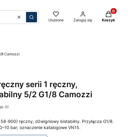
Produkty w kos
Wyczyść
Szukaj
Ulubione
Zaloguj się
Koszyk
1/8 Camozzi
czny serii 1 ręczny,
abilny 5/2 G1/8 Camozzi
e: 0)
 158-900) ręczny, dźwigniowy bistabilny. Przyłącza G1/8.
 0–10 bar; oznaczenie katalogowe VN15.