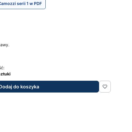
Camozzi serii 1 w PDF
tawy.
ść:
sztuki
Dodaj do koszyka