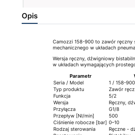
Opis
Camozzi 158-900 to zawór ręczny se
mechanicznego w układach pneumat
Wersja ręczny, dźwigniowy bistabil
w układach wymagających prostego,
Parametr
Seria / Model
1 / 158-900
Typ produktu
Zawór ręcz
Funkcja
5/2
Wersja
Ręczny, dź
Przyłącza
G1/8
Przepływ [Nl/min]
500
Ciśnienie robocze [bar]
0–10
Rodzaj sterowania
Ręczne - d