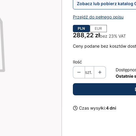
Zobacz lub pobierz katalog 
Przejdź do pełnego opisu
PLN
EUR
Cena
288,22 zł
bez 23% VAT
Ceny podane bez kosztów dos
Ilość
Dostępno
szt.
Ostatnie 
Czas wysyłki:
4 dni